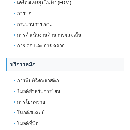
เครื่องแปรรูปไฟฟ้า (EDM)
การบด
คลายเกลียวแม่พิมพ์
กระบวนการเจาะ
โมลด์เครื่องใช้ในบ้าน
การดําเนินงานด้านการผสมเส้น
การ ตัด และ การ ฉลาก
แม่พิมพ์เกียร์
บริการหมัก
การฉีดขึ้นรูป Overmolding
การพิมพ์ฉีดพลาสติก
ส่วนประกอบแม่พิมพ์พลาสติก
โมลด์สําหรับการโยน
การโยนทราย
โมลด์สแตมป์
โมลด์ที่บิด