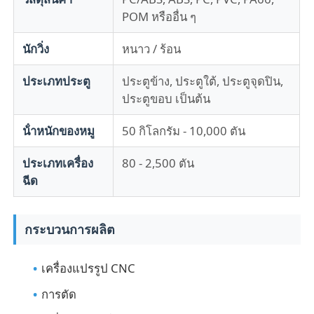
POM หรืออื่น ๆ
แม่พิมพ์ชิ้นส่วนพลาสติกรถยนต์
นักวิ่ง
หนาว / ร้อน
ประเภทประตู
ประตูข้าง, ประตูใต้, ประตูจุดปิน,
แม่พิมพ์ฉีดยานยนต์
ประตูขอบ เป็นต้น
การฉีดแบบฉีดสองครั้ง
น้ําหนักของหมู
50 กิโลกรัม - 10,000 ตัน
ประเภทเครื่อง
80 - 2,500 ตัน
การพิมพ์ฉีดทางการแพทย์
ฉีด
การพิมพ์ฉีดหลายช่อง
กระบวนการผลิต
การฉีดขึ้นรูปอิเล็กทรอนิกส์
เครื่องแปรรูป CNC
การตัด
การฉีดขึ้นรูปด้วยอุณหภูมิสูง