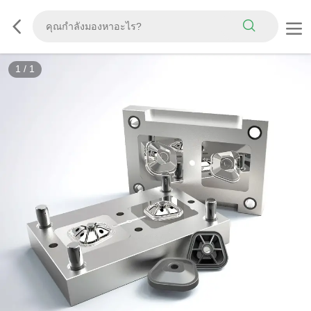
1
/
1