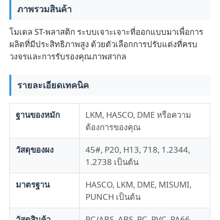
ภาพรวมสินค้า
เกี่ยวกับเรา
โมเดล ST-พลาสติก ระบบเจาะเจาะที่ออกแบบมาเพื่อการ
ผลิตที่มีประสิทธิภาพสูง ด้วยตัวเลือกการปรับแต่งที่ครบ
วงจรและการรับรองคุณภาพสากล
ทัวร์โรงงาน
รายละเอียดเทคนิค
ควบคุมคุณภาพ
ฐานของหมัก
LKM, HASCO, DME หรือความ
ติดต่อเรา
ต้องการของคุณ
วัสดุของผง
45#, P20, H13, 718, 1.2344,
ข่าว
1.2738 เป็นต้น
มาตรฐาน
HASCO, LKM, DME, MISUMI,
ขออ้าง
PUNCH เป็นต้น
แม่พิมพ์ชิ้นส่วนรถยนต์
วัสดุสินค้า
PC/ABS, ABS, PC, PVC, PA66,