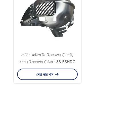
পোলিশ অটোমোটিভ ইনজেকশন ছাঁচ গাড়ি
বাম্পার ইনজেকশন ছাঁচনির্মাণ 33-55HRC
সেরা দাম পান