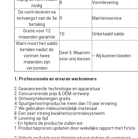
8
Vormlevering
nodig
De vorm leveren na
ontvangst van de 3e
9
Klantenservice
betaling
Gratis voor 12
10
Onbetaald saldo
maanden garantie
Klant moet het saldo
betalen nadat de
Deel 3: Waarom
vormen twee
– Wij kunnen bieden:
voor ons kiezen
maanden zijn
verzonden
1. Professionele en ervaren werknemers
2. Geavanceerde technologie en apparatuur
2. Concurrerende prijs & OEM-ontwerp
3. Ontwerptekeningen gratis
4. Spuitgietvormproductie meer dan 15 jaar ervaring
7. We gebruiken milieuvriendelijk materiaal
8. Een zeer streng kwaliteitscontrolesysteem
9. Levering op tijd
– En tijdens de productie zullen we:
1. Productieproces updaten door wekelijks rapport met foto's