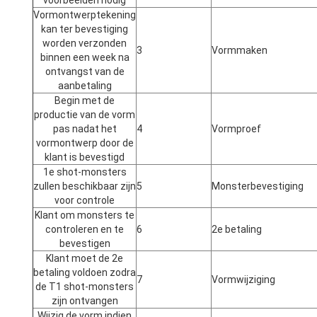
voorbeelden nodig
Vormontwerptekening
kan ter bevestiging
worden verzonden
3
Vormmaken
binnen een week na
ontvangst van de
aanbetaling
Begin met de
productie van de vorm
pas nadat het
4
Vormproef
vormontwerp door de
klant is bevestigd
1e shot-monsters
zullen beschikbaar zijn
5
Monsterbevestiging
voor controle
Klant om monsters te
controleren en te
6
2e betaling
bevestigen
Klant moet de 2e
betaling voldoen zodra
7
Vormwijziging
de T1 shot-monsters
zijn ontvangen
Wijzig de vorm indien