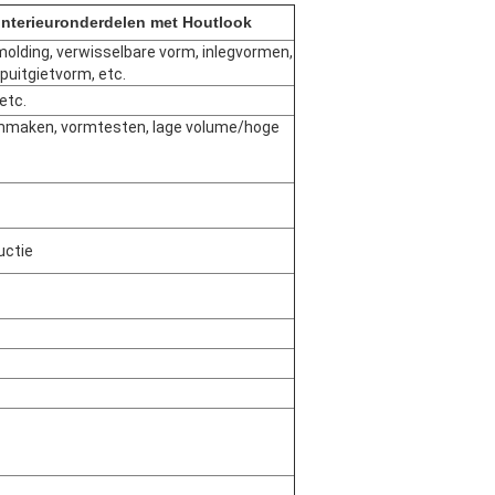
-interieuronderdelen met Houtlook
olding, verwisselbare vorm, inlegvormen,
uitgietvorm, etc.
etc.
mmaken, vormtesten, lage volume/hoge
uctie