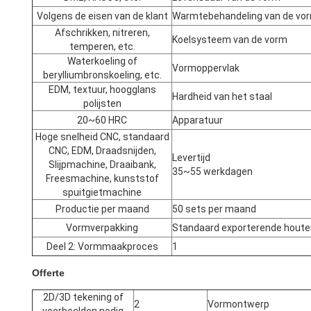
Volgens de eisen van de klant
Warmtebehandeling van de vo
Afschrikken, nitreren,
Koelsysteem van de vorm
temperen, etc.
Waterkoeling of
Vormoppervlak
berylliumbronskoeling, etc.
EDM, textuur, hoogglans
Hardheid van het staal
polijsten
20~60 HRC
Apparatuur
Hoge snelheid CNC, standaard
CNC, EDM, Draadsnijden,
Levertijd
Slijpmachine, Draaibank,
35~55 werkdagen
Freesmachine, kunststof
spuitgietmachine
Productie per maand
50 sets per maand
Vormverpakking
Standaard exporterende houten
Deel 2: Vormmaakproces
1
Offerte
2D/3D tekening of
2
Vormontwerp