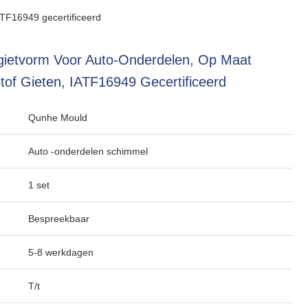
ATF16949 gecertificeerd
gietvorm Voor Auto-Onderdelen, Op Maat
of Gieten, IATF16949 Gecertificeerd
Qunhe Mould
Auto -onderdelen schimmel
1 set
Bespreekbaar
5-8 werkdagen
T/t