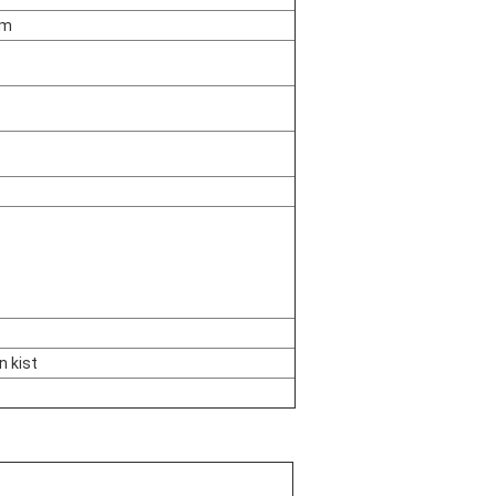
rm
 kist