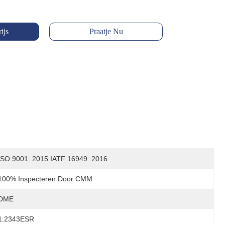
ijs
Praatje Nu
ISO 9001: 2015 IATF 16949: 2016
100% Inspecteren Door CMM
DME
1.2343ESR