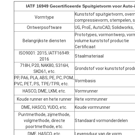
IATF 16949 Gecertificeerde Spuitgietvorm voor Auto
Kunststof spuitgietvorm, overm
Vormtype
compressievorm, stempelen, sp
Ontwerpsoftware
UG, ProE, AutoCAD, Solidworks, 
Prototypes, vormontwerp, vor
Belangrijkste diensten
volume kunststof productie
Certificaat
ISO9001: 2015; IATF16949:
Staalmateriaal
2016
718H, P20, NAK80, S316H,
Grondstof voor kunststof prod
SKD61, etc.
PP, PA6, PLA, ABS, PE, PC, POM,
Vormbasis
PVC, PET, PS, TPE/TPR, etc.
HASCO, DME, LKM, etc.
Vormrunner
Koude runner en hete runner
Hete vormrunner
DME, HASCO, YUDO, etc.
Koude vormrunner
Puntmethode, zijmethode,
volgmethode, directe
Standaard vormonderdelen
poortmethode, etc.
DME, HASCO, etc.
Levensduur van de vorm