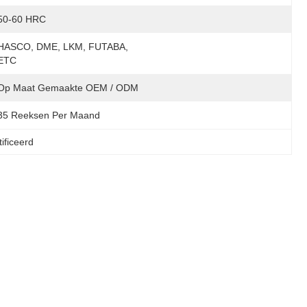
50-60 HRC
HASCO, DME, LKM, FUTABA, 
ETC
Op Maat Gemaakte OEM / ODM
35 Reeksen Per Maand
ificeerd