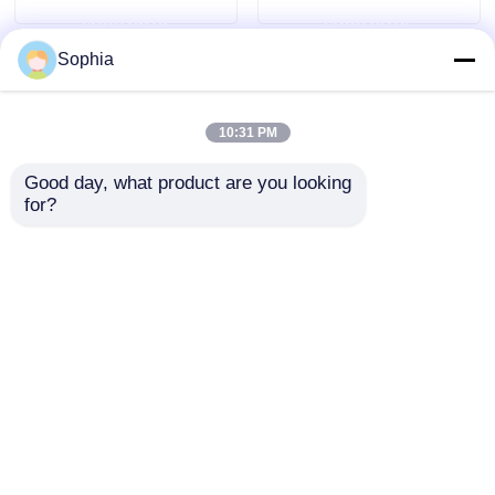
ερώτησης
ερώτησης
Sophia
10:31 PM
Good day, what product are you looking 
for?
Ελκυστική υπηρεσία
OEM/ODM καλουπιών
χύτευσης διπλής
έγχυσης IATF16949
Αποστολή
ερώτησης
Αρχική Σελίδα
Περίπου εμείς
επαφή
Desktop Site
Sitemap
Πολιτική μυστικότητας