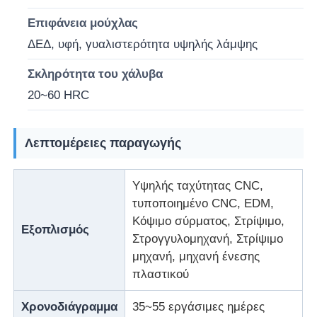
Επιφάνεια μούχλας
Καλούπι ξεβιδώματος
ΔΕΔ, υφή, γυαλιστερότητα υψηλής λάμψης
Σκληρότητα του χάλυβα
Σκηνοθέτης οικιακής συσκευής
20~60 HRC
Καλούπι εργαλείων
Λεπτομέρειες παραγωγής
Σχηματοποίηση εγχύσεων Overmolding
Υψηλής ταχύτητας CNC,
τυποποιημένο CNC, EDM,
πλαστικά τμήματα φορμών
Κόψιμο σύρματος, Στρίψιμο,
Εξοπλισμός
Στρογγυλομηχανή, Στρίψιμο
μηχανή, μηχανή ένεσης
πλαστικού
Χρονοδιάγραμμα
35~55 εργάσιμες ημέρες