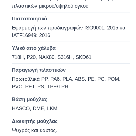
πλαστικών μικρού/υψηλού όγκου
Σχετικά με εμάς
Πιστοποιητικό
Εφαρμογή των προδιαγραφών ISO9001: 2015 και
IATF16949: 2016
Γύρος εργοστασίων
Υλικό από χάλυβα
Ποιοτικός έλεγχος
718H, P20, NAK80, S316H, SKD61
Παραγωγή πλαστικών
επαφή
Πρωτοϋλικά PP, PA6, PLA, ABS, PE, PC, POM,
PVC, PET, PS, TPE/TPR
Νέα
Βάση μούχλας
HASCO, DME, LKM
Ζητήστε ένα απόσπασμα
Διοικητής μούχλας
Ψυχρός και καυτός.
Μούχλα εξαρτημάτων αυτοκινήτου