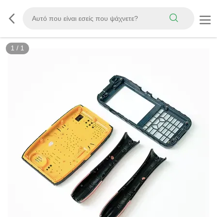
1
/
1