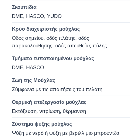
Σκουπίδια
Πλαστικό καλούπι ανταλλακτικών αυτοκινήτων
DME, HASCO, YUDO
Κρύο διαχειριστής μούχλας
Αυτοκίνητη φόρμα εγχύσεων
Οδός σημείου, οδός πλάτης, οδός
παρακολούθησης, οδός απευθείας πύλης
διπλή πυροβοληθείσα σχηματοποίηση εγχύσεων
Τμήματα τυποποιημένου μούχλας
DME, HASCO
Ιατρική ένεση
Ζωή της Μούχλας
Σύμφωνα με τις απαιτήσεις του πελάτη
Πολυ σχηματοποίηση εγχύσεων κοιλοτήτων
Θερμική επεξεργασία μούχλας
Εκτόξευση, νιτρίωση, θέρμανση
Σχηματοποίηση εγχύσεων ηλεκτρονικής
Σύστημα ψύξης μούχλας
Έγχυση σε υψηλή θερμοκρασία
Ψύξη με νερό ή ψύξη με βεριλλίμιο μπρούντζο