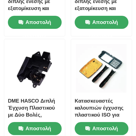
διπλής ένεσης με
διπλής ένεσης με
εξατομίκευση και
εξατομίκευση και
ακρίβεια για το
ακρίβεια για το
Αποστολή
Αποστολή
τύλιγμα διπλής
τύλιγμα διπλής
ένεσης
ένεσης
ερώτησης
ερώτησης
DME HASCO Διπλή
Κατασκευαστές
Έγχυση Πλαστικού
καλουπιών έγχυσης
με Δύο Βολές,
πλαστικού ISO για
Μορφοποίηση Δύο
προσαρμογή
Αποστολή
Αποστολή
Βολών, Υψηλής
εσωτερικού πάνελ B
Απόδοσης
Pillar αυτοκινήτου