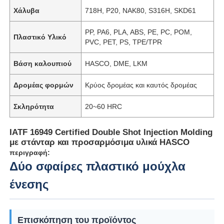
Χάλυβα
718H, P20, NAK80, S316H, SKD61
PP, PA6, PLA, ABS, PE, PC, POM,
Πλαστικό Υλικό
PVC, PET, PS, TPE/TPR
Βάση καλουπιού
HASCO, DME, LKM
Δρομέας φορμών
Κρύος δρομέας και καυτός δρομέας
Σκληρότητα
20~60 HRC
IATF 16949 Certified Double Shot Injection Molding
με στάνταρ και προσαρμόσιμα υλικά HASCO
περιγραφή:
Δύο σφαίρες πλαστικό μούχλα
ένεσης
Επισκόπηση του προϊόντος