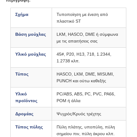
Σχήμα
Τυποποίηση με ένεση από
πλαστικό ST
Βάση μούχλας
LKM, HASCO, DME ή σύμφωνα
με τις απαιτήσεις σας
Υλικό μούχλας
45#, P20, H13, 718, 1.2344,
1.2738 κλπ.
Τύπος
HASCO, LKM, DME, MISUMI,
PUNCH και ούτω καθεξής
Υλικό
PC/ABS, ABS, PC, PVC, PA66,
Αρχική Σελίδα
προϊόντος
POM ή άλλα
Δρομέας
Ψυχρός/Κρυός τρέχτης
Προϊόντα
Τύπος πύλης
Πύλη πλάτης, υποπύλη, πύλη
σημείου πιν, πύλη άκρου κλπ.
Εμφάνιση VR