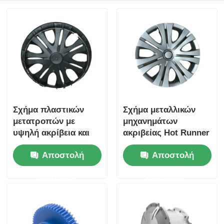
Σχήμα πλαστικών
Σχήμα μεταλλικών
μετατροπών με
μηχανημάτων
υψηλή ακρίβεια και
ακριβείας Hot Runner
ανοχή +/- 0,01 mm για
Δημιουργήθηκε με
Αποστολή
Αποστολή
εφαρμογές
λογισμικό AUTOCAD
αυτοκινήτων
προσφέροντας
ερώτησης
ερώτησης
ακριβές σχεδιασμό
καλούπιων και
απόδοση παραγωγής
μηχανημάτων