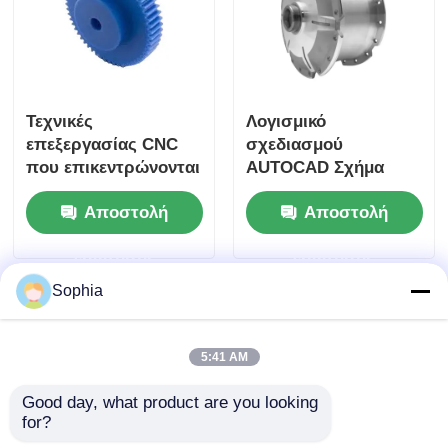
Τεχνικές
Λογισμικό
επεξεργασίας CNC
σχεδιασμού
που επικεντρώνονται
AUTOCAD Σχήμα
στην επίτευξη
εργαλείων
Αποστολή
Αποστολή
στενών ανοχής και
σχεδιασμένο με
ομαλής επιφάνειας
πολλαπλή κοιλότητα
ερώτησης
ερώτησης
Cold Runner
Ενισχύοντας την
Sophia
παραγωγικότητα
στην κατασκευή
εργαλείων
5:41 AM
Good day, what product are you looking 
for?