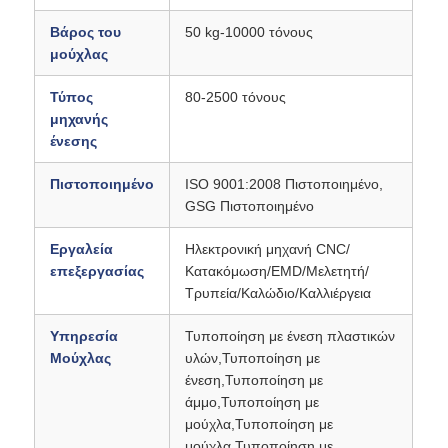
Βάρος του
50 kg-10000 τόνους
μούχλας
Σχετικά με εμάς
Τύπος
80-2500 τόνους
μηχανής
Γύρος εργοστασίων
ένεσης
Ποιοτικός έλεγχος
Πιστοποιημένο
ISO 9001:2008 Πιστοποιημένο,
GSG Πιστοποιημένο
επαφή
Εργαλεία
Ηλεκτρονική μηχανή CNC/
επεξεργασίας
Κατακόμωση/EMD/Μελετητή/
Τρυπεία/Καλώδιο/Καλλιέργεια
Νέα
Υπηρεσία
Τυποποίηση με ένεση πλαστικών
Μούχλας
υλών,Τυποποίηση με
Ζητήστε ένα απόσπασμα
ένεση,Τυποποίηση με
άμμο,Τυποποίηση με
μούχλα,Τυποποίηση με
Μούχλα εξαρτημάτων αυτοκινήτου
μούχλα,Τυποποίηση με