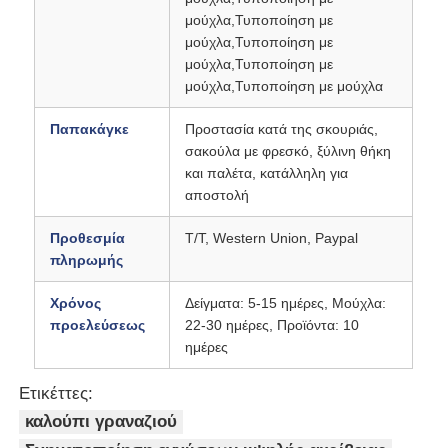
μούχλα,Τυποποίηση με
μούχλα,Τυποποίηση με
Πλαστικό καλούπι ανταλλακτικών αυτοκινήτων
μούχλα,Τυποποίηση με
μούχλα,Τυποποίηση με μούχλα
Αυτοκίνητη φόρμα εγχύσεων
Παπακάγκε
Προστασία κατά της σκουριάς,
σακούλα με φρεσκό, ξύλινη θήκη
και παλέτα, κατάλληλη για
διπλή πυροβοληθείσα σχηματοποίηση εγχύσεων
αποστολή
Προθεσμία
Τ/Τ, Western Union, Paypal
Ιατρική ένεση
πληρωμής
Χρόνος
Δείγματα: 5-15 ημέρες, Μούχλα:
Πολυ σχηματοποίηση εγχύσεων κοιλοτήτων
προελεύσεως
22-30 ημέρες, Προϊόντα: 10
ημέρες
Σχηματοποίηση εγχύσεων ηλεκτρονικής
Ετικέττες:
καλούπι γραναζιού
Έγχυση σε υψηλή θερμοκρασία