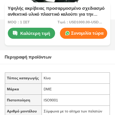
Υψηλής ακρίβειας προσαρμοσμένο σχεδιασμό
ανθεκτικό υλικό πλαστικό καλούπι για την
κατασκευή εργαλείων
MOQ：1 ΣΕΤ
Τιμή：USD1000.00-USD5000.00
Συνομιλία τώρα
Καλύτερη τιμή
Περιγραφή προϊόντων
Τόπος καταγωγής
Κίνα
Μάρκα
DME
Πιστοποίηση
ISO9001
Αριθμό μοντέλου
Σύμφωνα με το αίτημα των πελατών