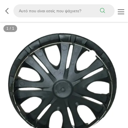
1
/
1