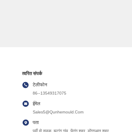
त्वरित संपर्क
टेलीफोन
86--13549317075
ईमेल
Sales5@qunhemould.com
पता
पूर्वी दो सड़क, झुटांग गांव, फेंगंग शहर, डोंगगुआन शहर