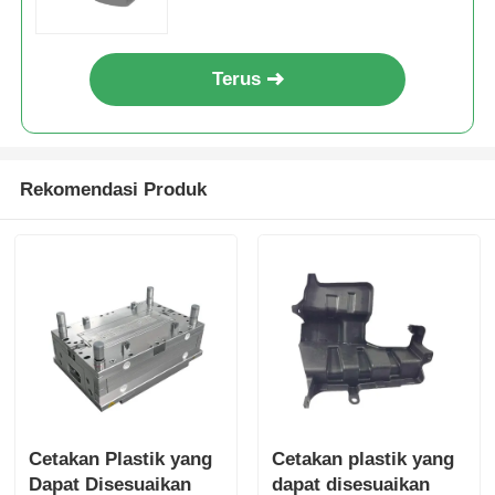
Cetakan Suku Cadang Mobil Plastik
Terus
Cetakan injeksi otomotif
Rekomendasi Produk
Cetakan injeksi tembakan ganda
Cetakan suntikan medis
Pencetakan Injeksi Multi Cavity
Cetakan Injeksi Elektronik
Cetakan Plastik yang
Cetakan plastik yang
Pencetakan Injeksi Suhu Tinggi
Dapat Disesuaikan
dapat disesuaikan