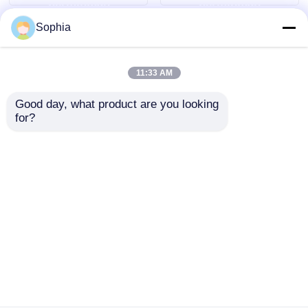
permintaan
permintaan
Sophia
11:33 AM
Good day, what product are you looking 
for?
Cetakan Injeksi
Cetakan Suku Cadang
Otomatis Tahan Lama
Mobil Injeksi Tahan
Untuk Suku Cadang
Lama Cetakan Plastik
Interior Otomotif
Kustom Bersertifikat
mengirimkan
mengirimkan
Basis HASCO DME
IATF16949
LKM
permintaan
permintaan
Rumah
Tentang kita
Hubungi kami
Desktop Site
Sitemap
Kebijakan Privasi