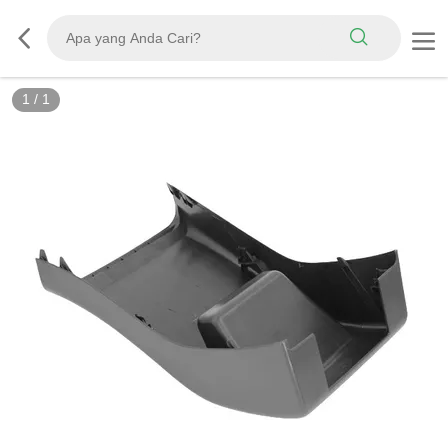
1
/
1