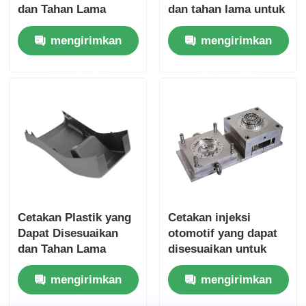
dan Tahan Lama
dan tahan lama untuk
untuk Suku Cadang
suku cadang mobil
Membuka tutup cetakan
mengirimkan
mengirimkan
Mobil dengan
Cetakan dengan
Sertifikasi IATF16949
sertifikasi IATF16949
permintaan
permintaan
Cetakan peralatan rumah tangga
Cetakan gigi
Cetakan Injeksi Overmolding
komponen cetakan plastik
Cetakan Plastik yang
Cetakan injeksi
Dapat Disesuaikan
otomotif yang dapat
dan Tahan Lama
disesuaikan untuk
untuk Suku Cadang
aksesoris mobil
mengirimkan
mengirimkan
Mobil dengan
Cetakan injeksi
Sertifikasi IATF16949
plastik