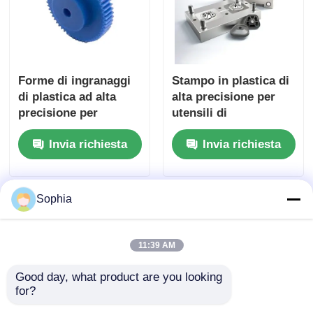
Forme di ingranaggi
Stampo in plastica di
di plastica ad alta
alta precisione per
precisione per
utensili di
applicazioni di
stampaggio a
Invia richiesta
Invia richiesta
stampaggio ad
iniezione di
iniezione
ingranaggi
Sophia
11:39 AM
Good day, what product are you looking 
for?