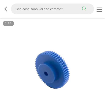
1
/
1