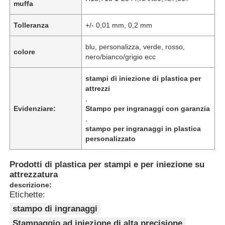
muffa
Tolleranza
+/- 0,01 mm, 0,2 mm
Chi siamo
blu, personalizza, verde, rosso,
colore
nero/bianco/grigio ecc
Fatory Tour
stampi di iniezione di plastica per
attrezzi
Controllo di qualità
,
Evidenziare:
Stampo per ingranaggi con garanzia
,
Contattaci
stampo per ingranaggi in plastica
personalizzato
notizie
Prodotti di plastica per stampi e per iniezione su
attrezzatura
descrizione:
Richiedere un preventivo
Etichette:
stampo di ingranaggi
Stampo per parti di auto
Stampaggio ad iniezione di alta precisione