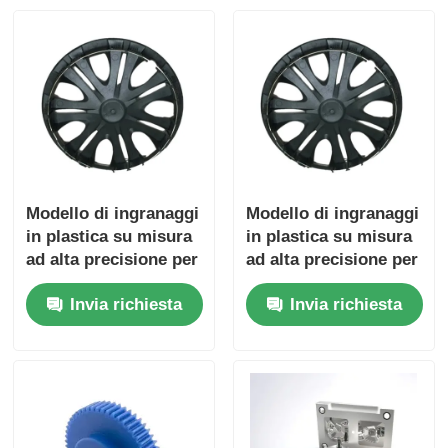
Stampo svitante
Stampo per elettrodomestici
Stampo per ingranaggi
Modello di ingranaggi
Modello di ingranaggi
in plastica su misura
in plastica su misura
Stampaggio ad iniezione di Overmolding
ad alta precisione per
ad alta precisione per
la produzione di
la produzione di
componenti di plastica della muffa
Invia richiesta
Invia richiesta
ingranaggi in plastica
ingranaggi in plastica
a iniezione durevole
a iniezione durevole