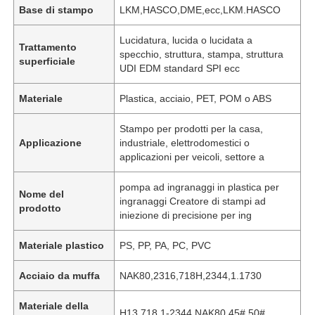
Base di stampo
LKM,HASCO,DME,ecc,LKM.HASCO
Lucidatura, lucida o lucidata a
Trattamento
specchio, struttura, stampa, struttura
superficiale
UDI EDM standard SPI ecc
Materiale
Plastica, acciaio, PET, POM o ABS
Stampo per prodotti per la casa,
Applicazione
industriale, elettrodomestici o
applicazioni per veicoli, settore a
pompa ad ingranaggi in plastica per
Nome del
ingranaggi Creatore di stampi ad
prodotto
iniezione di precisione per ing
Casa
Materiale plastico
PS, PP, PA, PC, PVC
Prodotti
Acciaio da muffa
NAK80,2316,718H,2344,1.1730
Materiale della
Mostra VR
H13,718 1-2344,NAK80,45#,50#