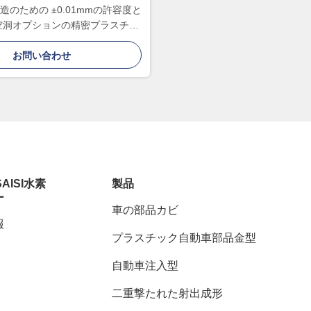
のための ±0.01mmの許容度と
48の空洞オプションの精密プラスチッ
ク注射模具
お問い合わせ
SAISI水素
製品
ー
車の部品カビ
報
プラスチック自動車部品金型
自動車注入型
二重撃たれた射出成形