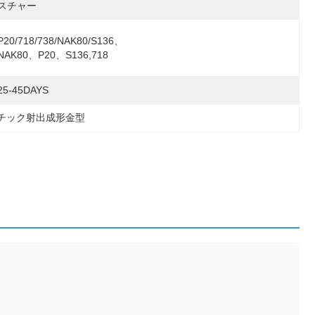
スチャー
P20/718/738/NAK80/S136、
NAK80、P20、S136,718
25-45DAYS
チック射出成形金型