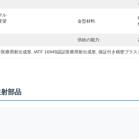
マル
要望
金型材料:
供給の能力:
ナー医療用射出成形
, 
IATF 16949認証医療用射出成形
, 
保証付き精密プラス
注射部品