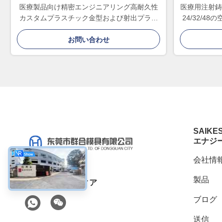
医療製品向け精密エンジニアリング高耐久性
医療用注射鋳造
カスタムプラスチック金型および射出プラス
24/32/
チック部品
お問い合わせ
SAIKE
エナジ
会社情
製品
ソーシャル メディア
ブログ
送信