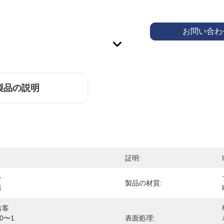
お問い合わ
製品の説明
証明:
ン
製品の材質:
形
お客
〜1 
表面処理: