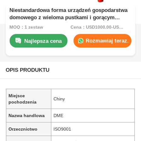
Niestandardowa forma urządzeń gospodarstwa
domowego z wieloma pustkami i gorącym
biegaczem do precyzyjnego wtrysku tworzyw
MOQ：1 zestaw
Cena：USD1000.00-USD5000.00
sztucznych
Rozmawiaj teraz.
Najlepsza cena
OPIS PRODUKTU
Miejsce
Chiny
pochodzenia
Nazwa handlowa
DME
Orzecznictwo
ISO9001