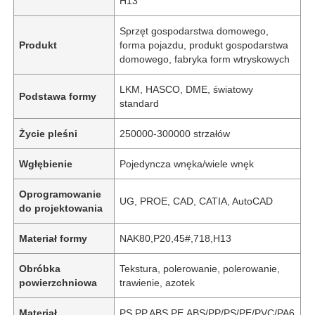
H13
Sprzęt gospodarstwa domowego,
Produkt
forma pojazdu, produkt gospodarstwa
domowego, fabryka form wtryskowych
LKM, HASCO, DME, światowy
Podstawa formy
standard
Życie pleśni
250000-300000 strzałów
Wgłębienie
Pojedyncza wnęka/wiele wnęk
Oprogramowanie
UG, PROE, CAD, CATIA, AutoCAD
do projektowania
Materiał formy
NAK80,P20,45#,718,H13
Obróbka
Tekstura, polerowanie, polerowanie,
powierzchniowa
trawienie, azotek
Materiał
PS,PP,ABS,PE,ABS/PP/PS/PE/PVC/PA6