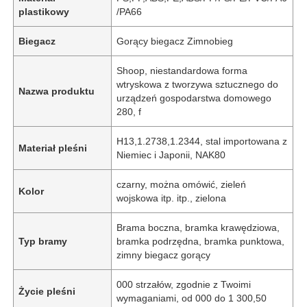
plastikowy
/PA66
Biegacz
Gorący biegacz Zimnobieg
Shoop, niestandardowa forma
wtryskowa z tworzywa sztucznego do
Nazwa produktu
urządzeń gospodarstwa domowego
280, f
H13,1.2738,1.2344, stal importowana z
Materiał pleśni
Niemiec i Japonii, NAK80
czarny, można omówić, zieleń
Kolor
wojskowa itp. itp., zielona
Dom
Brama boczna, bramka krawędziowa,
Typ bramy
bramka podrzędna, bramka punktowa,
zimny biegacz gorący
Produkty
000 strzałów, zgodnie z Twoimi
Życie pleśni
wymaganiami, od 000 do 1 300,50
Pokaz VR