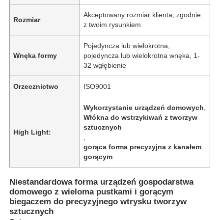
Akceptowany rozmiar klienta, zgodnie
Rozmiar
z twoim rysunkiem
O nas
Pojedyncza lub wielokrotna,
Wnęka formy
pojedyncza lub wielokrotna wnęka, 1-
Wycieczka po fabryce
32 wgłębienie
Orzecznictwo
ISO9001
Kontrola jakości
Wykorzystanie urządzeń domowych
,
Włókna do wstrzykiwań z tworzyw
Skontaktuj się z nami
sztucznych
High Light:
,
gorąca forma precyzyjna z kanałem
Aktualności
gorącym
Niestandardowa forma urządzeń gospodarstwa
Poprosić o wycenę
domowego z wieloma pustkami i gorącym
biegaczem do precyzyjnego wtrysku tworzyw
sztucznych
Forma części samochodowych