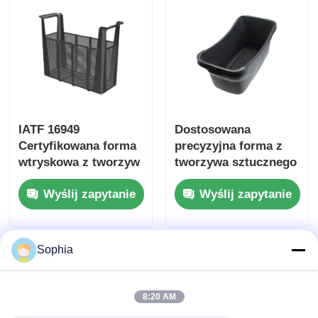
domowego
IATF 16949
Dostosowana
Certyfikowana forma
precyzyjna forma z
wtryskowa z tworzyw
tworzywa sztucznego
sztucznych o
do sprzętu AGD o
Wyślij zapytanie
Wyślij zapytanie
długości trwania 1
długiej żywotności
miliona lat i system
biegu
ciepłego/zimnego dla
Sophia
urządzeń
gospodarstwa
domowego
8:20 AM