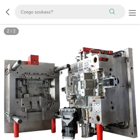
2
/
2