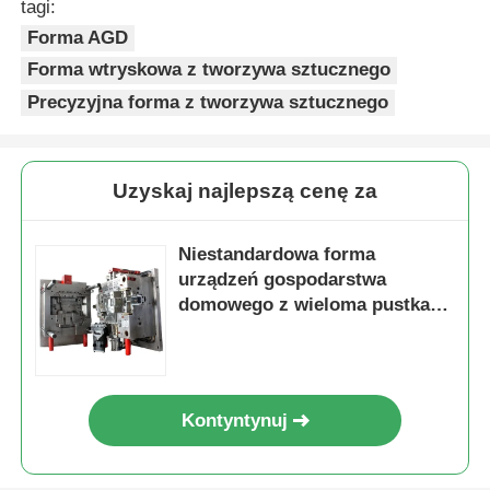
tagi:
Forma AGD
Odkręcanie formy
Forma wtryskowa z tworzywa sztucznego
Precyzyjna forma z tworzywa sztucznego
Formy do sprzętu gospodarstwa domowego
Uzyskaj najlepszą cenę za
Formularz biegów
Niestandardowa forma
Formowanie wtryskowe metodą overmoldingu
urządzeń gospodarstwa
domowego z wieloma pustkami
i gorącym biegaczem do
plastikowe elementy formy
precyzyjnego wtrysku tworzyw
sztucznych
Kontyntynuj