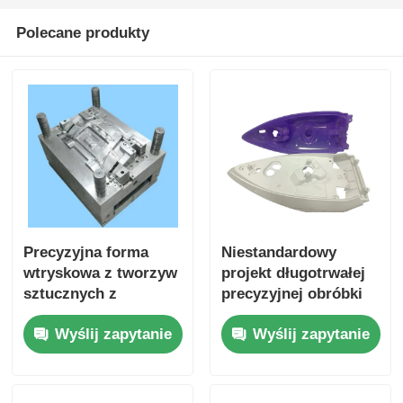
Polecane produkty
Precyzyjna forma
Niestandardowy
wtryskowa z tworzyw
projekt długotrwałej
sztucznych z
precyzyjnej obróbki
systemem gorącego
plastikowej
Wyślij zapytanie
Wyślij zapytanie
biegnika i tolerancją
wtryskowej dla
±0,01 mm dla
urządzeń
urządzeń
gospodarstwa
gospodarstwa
domowego