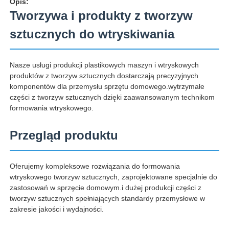
Opis:
Tworzywa i produkty z tworzyw
Plastikowa forma części samochodowych
sztucznych do wtryskiwania
Motorowa forma wtrysku
Nasze usługi produkcji plastikowych maszyn i wtryskowych
produktów z tworzyw sztucznych dostarczają precyzyjnych
komponentów dla przemysłu sprzętu domowego.wytrzymałe
Podwójny strzał wtrysku
części z tworzyw sztucznych dzięki zaawansowanym technikom
formowania wtryskowego.
Wstrzykiwacze medyczne
Przegląd produktu
Wstrzykiwacz wieloprzewodowy
Oferujemy kompleksowe rozwiązania do formowania
wtryskowego tworzyw sztucznych, zaprojektowane specjalnie do
zastosowań w sprzęcie domowym.i dużej produkcji części z
Formowanie wtryskowe elektroniki
tworzyw sztucznych spełniających standardy przemysłowe w
zakresie jakości i wydajności.
Wtryskiwanie w formach w wysokiej temperaturze