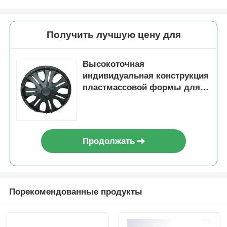
Пластиковые формы для автозапчастей
Получить лучшую цену для
Автомобильная прессформа впрыски
Высокоточная
индивидуальная конструкция
пластмассовой формы для
двойной снятый инжекционный метод литья
производства длительных
инъекционных
пластмассовых изделий
медицинская инъекционная литья
Продолжать
Multi инжекционный метод литья полости
Инжекционный метод литья электроники
Порекомендованные продукты
Литье под давлением при высокой температуре