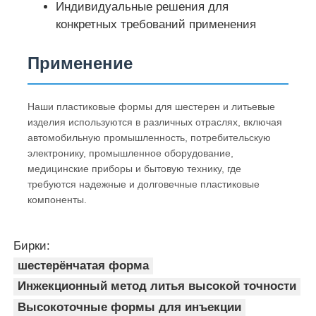
Индивидуальные решения для
конкретных требований применения
О Компании
Применение
Наша фабрика
Наши пластиковые формы для шестерен и литьевые
изделия используются в различных отраслях, включая
контроль качества
автомобильную промышленность, потребительскую
электронику, промышленное оборудование,
медицинские приборы и бытовую технику, где
контактные данные
требуются надежные и долговечные пластиковые
компоненты.
Новости
Бирки:
Отправить запрос
шестерёнчатая форма
Инжекционный метод литья высокой точности
Высокоточные формы для инъекции
Автомобильные детали плесень