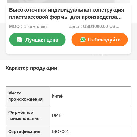
Высокоточная индивидуальная конструкция
пластмассовой формы для производства
длительных инъекционных пластмассовых
MOQ：1 комплект
Цена：USD1000.00-USD5000.00
изделий
Побеседуйте
Лучшая цена
теперь
Характер продукции
Место
Китай
происхождения
Фирменное
DME
наименование
Сертификация
ISO9001