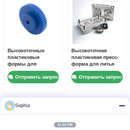
Отвинчивание пресс-формы
Форма для бытовых приборов
Высокоточные
Высокоточная
Шестерня
пластиковые
пластиковая пресс-
формы для
форма для литья
Инжекционный метод литья Overmolding
инжекционных
под давлением
Отправить запрос
Отправить запрос
форм
шестеренок
пластиковые компоненты прессформы
Sophia
11:02 PM