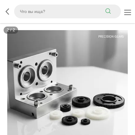
2
/
2