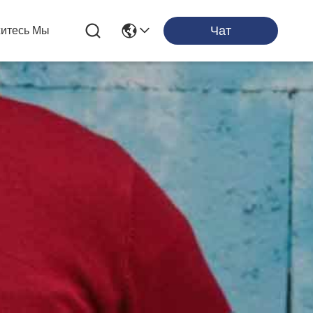
Чат
итесь Мы