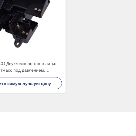
O Двухкомпонентное литье
стмасс под давлением,
ентное литье под давлением,
ите самую лучшую цену
кая производительность