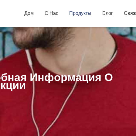
Дом
О Нас
Продукты
Блог
Свяж
бная Информация О
кции