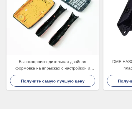
Высокопроизводительная двойная
DME HASC
формовка на впрысках с настройкой и
пла
точностью для формовки на двойных
двухкомпон
Получите самую лучшую цену
выстрелах
Получ
высо