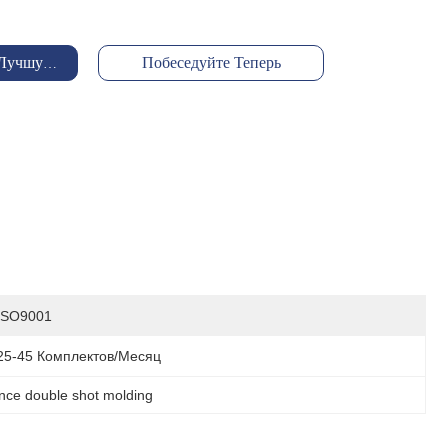
 Лучшую Цену
Побеседуйте Теперь
ISO9001
25-45 Комплектов/месяц
nce double shot molding