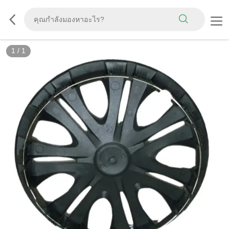
1
/
1