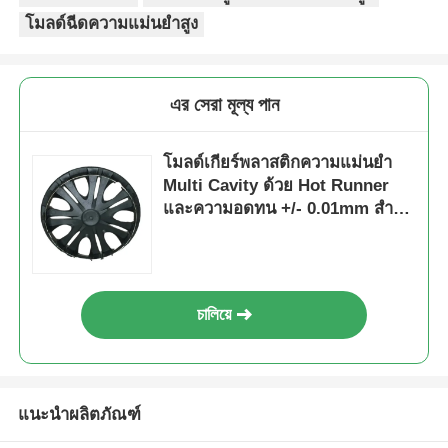
โมลด์ฉีดความแม่นยําสูง
คลายเกลียวแม่พิมพ์
এর সেরা মূল্য পান
โมลด์เครื่องใช้ในบ้าน
โมลด์เกียร์พลาสติกความแม่นยํา
แม่พิมพ์เกียร์
Multi Cavity ด้วย Hot Runner
และความอดทน +/- 0.01mm สําห
รับการใช้งานในอุตสาหกรรม
การฉีดขึ้นรูป Overmolding
รถยนต์
ส่วนประกอบแม่พิมพ์พลาสติก
চালিয়ে
แนะนำผลิตภัณฑ์