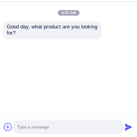
อิเล็กทรอนิกส์
พูดคุยกันตอนนี้
ส่งสอบถาม
6:35 AM
#
หม้ออิเล็กทรอนิกส์
#
แม่พิมพ์ฉีดแบบกำหนดเอง
Good day, what product are you looking 
#
แม่พิมพ์ฉีดพลาสติก
for?
การฉีดขึ้นรูปอิเล็กทรอนิกส์
2026-08-04
โมลด์พลาสติกบนอิเล็กทรอนิกส์และผลิตภัณฑ์พลาสติกฉีด ภาพรวมสินค้า แบบ ST-
Plastic Injection Moulding - การแก้ไขการเจาะพลาสติกแบบมืออาชีพสําหรับ
อิเล็กทรอนิกส์และผลิตภัณฑ์พลาสติกต่างๆ รายละเอียดเทคนิค ฐานข...
ดูเพิ่มเติม
ข้อความจากผู้เข้าชม
ส่งข้อความ
ยังไม่มีความเห็นจากสาธารณะ