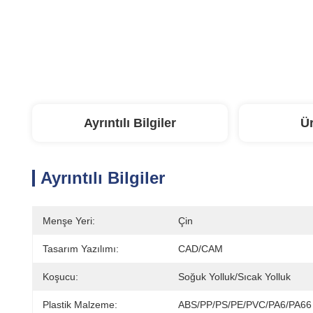
Ayrıntılı Bilgiler
Ü
Ayrıntılı Bilgiler
Menşe Yeri:
Çin
Tasarım Yazılımı:
CAD/CAM
Koşucu:
Soğuk Yolluk/Sıcak Yolluk
Plastik Malzeme:
ABS/PP/PS/PE/PVC/PA6/PA66