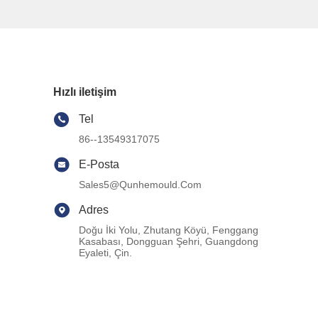
Hızlı iletişim
Tel
86--13549317075
E-Posta
Sales5@qunhemould.com
Adres
Doğu İki Yolu, Zhutang Köyü, Fenggang
Kasabası, Dongguan Şehri, Guangdong
Eyaleti, Çin.