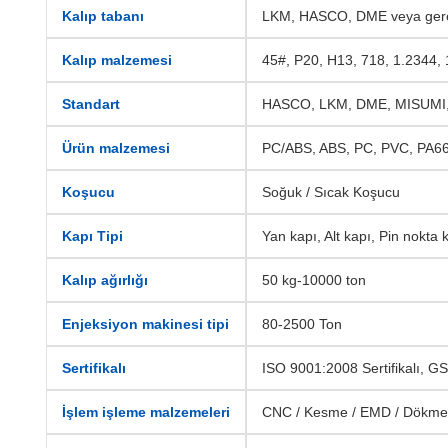
Kalıp tabanı
LKM, HASCO, DME veya gerek
Kalıp malzemesi
45#, P20, H13, 718, 1.2344, 
Standart
HASCO, LKM, DME, MISUMI
Ürün malzemesi
PC/ABS, ABS, PC, PVC, PA66
Koşucu
Soğuk / Sıcak Koşucu
Kapı Tipi
Yan kapı, Alt kapı, Pin nokta 
Kalıp ağırlığı
50 kg-10000 ton
Enjeksiyon makinesi tipi
80-2500 Ton
Sertifikalı
ISO 9001:2008 Sertifikalı, GSG
İşlem işleme malzemeleri
CNC / Kesme / EMD / Dökme /