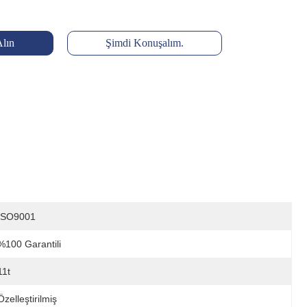
Alın
Şimdi Konuşalım.
ISO9001
%100 Garantili
11t
Özelleştirilmiş