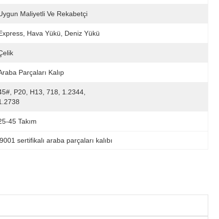
Uygun Maliyetli Ve Rekabetçi
Express, Hava Yükü, Deniz Yükü
Çelik
Araba Parçaları Kalıp
45#, P20, H13, 718, 1.2344, 
1.2738
25-45 Takım
9001 sertifikalı araba parçaları kalıbı