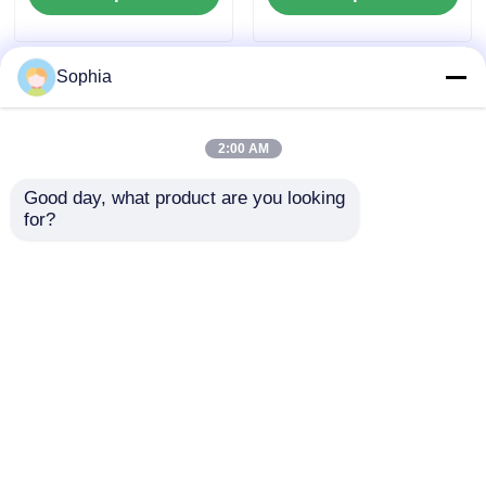
termoplastik plastik
Enjeksiyon
enjeksiyon kalıplama
Kalıplaması
Sophia
2:00 AM
Good day, what product are you looking 
for?
Hassas Mühendislik,
Hassas Mühendislik,
Yüksek Dayanıklılık,
Yüksek Dayanıklılık,
Özelleştirilebilir Tıbbi
Özelleştirilebilir Tıbbi
Enjeksiyon ve Plastik
Enjeksiyon ve Plastik
Talep Gönder
Talep Gönder
Kalıp Ürünleri
Kalıp Ürünleri
Ana sayfa
Hakkımızda
Bize ulaşın
Desktop Site