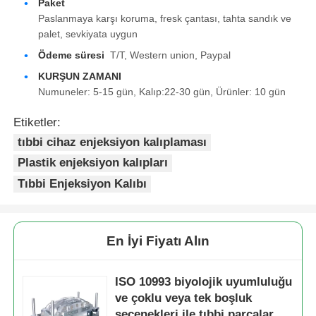
Paket
Paslanmaya karşı koruma, fresk çantası, tahta sandık ve
palet, sevkiyata uygun
Hakkımızda
Ödeme süresi
T/T, Western union, Paypal
KURŞUN ZAMANI
Fabrika turu
Numuneler: 5-15 gün, Kalıp:22-30 gün, Ürünler: 10 gün
Etiketler:
Kalite kontrol
tıbbi cihaz enjeksiyon kalıplaması
Plastik enjeksiyon kalıpları
Bize ulaşın
Tıbbi Enjeksiyon Kalıbı
Haberler
En İyi Fiyatı Alın
Teklif isteği
ISO 10993 biyolojik uyumluluğu
ve çoklu veya tek boşluk
Araba Parçaları Kalıp
seçenekleri ile tıbbi parçalar