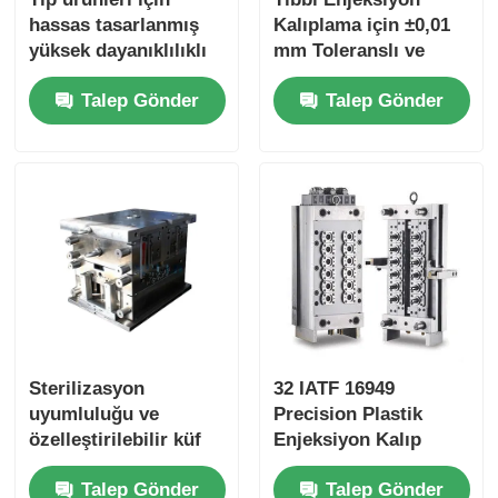
hassas tasarlanmış
Kalıplama için ±0,01
yüksek dayanıklılıklı
mm Toleranslı ve
Kalıp sökme
özelleştirilebilir
24/32/48 Boşluk
Talep Gönder
Talep Gönder
plastik kalıplar ve
Seçenekli Hassas
Ev Aygıtları Kalıpları
enjekte edilebilir
Plastik Enjeksiyon
plastik parçalar
Kalıbı
Dişli kalıbı
Enjeksiyon Kalıplama
plastik kalıp bileşenleri
Sterilizasyon
32 IATF 16949
uyumluluğu ve
Precision Plastik
özelleştirilebilir küf
Enjeksiyon Kalıp
boşluğu ile tıbbi
Sertifikası ile Çürük
Talep Gönder
Talep Gönder
derecede
Sıcak Koşucu Tıbbi