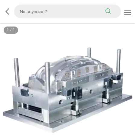
1
/
1