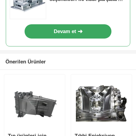
için hassas plastik enjeksiyon
kalıbı
Plastik Otomobil Parçaları Kalıbı
Devam et
Otomotiv enjeksiyon kalıbı
Çift atış enjeksiyon kalıplama
Önerilen Ürünler
Tıbbi Enjeksiyon Kalıplaması
Çoklu boşluklu Enjeksiyon Kalıplaması
Elektronik Enjeksiyon Kalıplama
Yüksek Sıcaklık Enjeksiyon Kalıplama
Tıp ürünleri için
Tıbbi Enjeksiyon