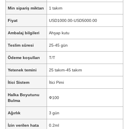
Min sipariş miktarı
1 takım
Fiyat
USD1000.00-USD5000.00
Ambalaj bilgileri
Ahşap kutu
Teslim süresi
25-45 gün
Ödeme koşulları
T/T
Yetenek temini
25 takım-45 takım
İtici Sistem
İtici Pimi
Halka Boyutunu
Ф100
Bulma
Ağırlık
3 gün
İzin verilen hata
0.2ml