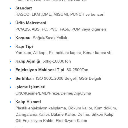
Standart
HASCO, LKM ,DME, MISUMI, PUNCH ve benzeri
Ürün Malzemesi
PC/ABS, ABS, PC, PVC, PA66, POM veya diğerleri
Koşucu
Soğuk/Sıcak Yolluk
Kapı Tipi
Yan kapı, Alt kapı, Pin noktası kapısı, Kenar kapısı vb.
Kalıp Ağırlığı
50kg-10000Ton
Enjeksiyon Makinesi Tipi
80-2500Ton
Sertifikalı
ISO 9001:2008 Belgeli, GSG Belgeli
İşleme işlemleri
Ana sayfa
CNC/Kesme/EMD/Freze/Delme/Diş/Oyma
Kalıp Hizmeti
Plastik enjeksiyon kalıplama, Döküm kalıbı, Kum döküm,
Ürünler
Damgalama Kalıbı, Bükme Kalıbı, Delme, Silikon Kalıp,
Çift Enjeksiyon Kalıbı, Ekstrüzyon Kalıbı
VR Gösterisi