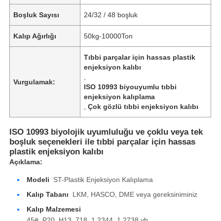
Boşluk Sayısı
24/32 / 48 boşluk
Kalıp Ağırlığı
50kg-10000Ton
Tıbbi parçalar için hassas plastik
enjeksiyon kalıbı
,
Vurgulamak:
ISO 10993 biyouyumlu tıbbi
enjeksiyon kalıplama
,
Çok gözlü tıbbi enjeksiyon kalıbı
ISO 10993 biyolojik uyumluluğu ve çoklu veya tek
boşluk seçenekleri ile tıbbi parçalar için hassas
plastik enjeksiyon kalıbı
Açıklama:
Modeli
ST-Plastik Enjeksiyon Kalıplama
Kalıp Tabanı
LKM, HASCO, DME veya gereksiniminiz
Kalıp Malzemesi
45#, P20, H13, 718, 1.2344, 1.2738 vb.