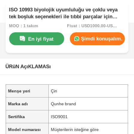
ISO 10993 biyolojik uyumluluğu ve çoklu veya
tek boşluk seçenekleri ile tıbbi parçalar için
hassas plastik enjeksiyon kalıbı
MOQ：1 takım
Fiyat：USD1000.00-USD5000.00
Şimdi konuşalım.
En iyi fiyat
ÜRüN AçıKLAMASı
Menşe yeri
Çin
Marka adı
Qunhe brand
Sertifika
ISO9001
Model numarası
Müşterilerin isteğine göre