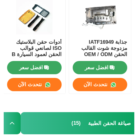
قوالب قطع غيار السيارات البلاستيكية
قالب حقن السيارات
جذابة IATF16949
أدوات حقن البلاستيك
مزدوجة شوت القالب
ISO لصانعي قوالب
الحقن OEM / ODM
الحقن لعمود السيارة B
صب الحقن مزدوج اللقطة
الخدمة
الداخلي لتخصيص اللوحة
الداخلية
افضل سعر
افضل سعر
صياغة الحقن الطبية
نتحدث الآن
نتحدث الآن
طلاء حقن متعدد التجاويف
صب حقن الإلكترونيات
(15)
صياغة الحقن الطبية
صناعة الصقيع بالحقن في درجة حرارة عالية