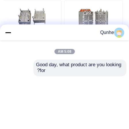
فك القالب
طلاء الأجهزة المنزلية
Qunhe
قولبة حقن الأجهزة
عداء ساخن 24 32 48
الطبية ODM لقوالب
تجويف قوالب حقن
قالب العتاد
5:08 AM
حقن أنابيب الاختبار
البلاستيك الطبية
المصنعة من مادة 718H
Good day, what product are you looking 
NAK80
افضل سعر
افضل سعر
صب حقن Overmolding
for?
نتحدث الآن
نتحدث الآن
مكونات قوالب بلاستيكية
عرض المزيد