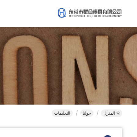
المنزل
حولنا
التعليمات