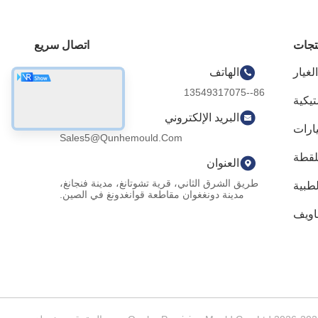
تجات
اتصال سريع
غيار
الهاتف
86--13549317075
تيكية
البريد الإلكتروني
ارات
Sales5@qunhemould.com
لقطة
العنوان
طريق الشرق الثاني، قرية تشوتانغ، مدينة فنجانغ،
طبية
مدينة دونغغوان مقاطعة قوانغدونغ في الصين.
اويف