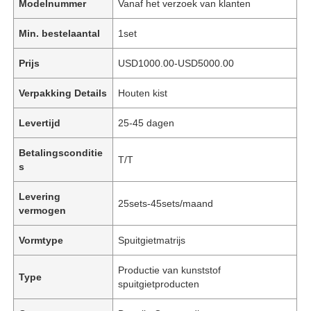
Modelnummer
Vanaf het verzoek van klanten
Min. bestelaantal
1set
Prijs
USD1000.00-USD5000.00
Verpakking Details
Houten kist
Levertijd
25-45 dagen
Betalingsconditie
T/T
s
Levering
25sets-45sets/maand
vermogen
Vormtype
Spuitgietmatrijs
Productie van kunststof
Type
spuitgietproducten