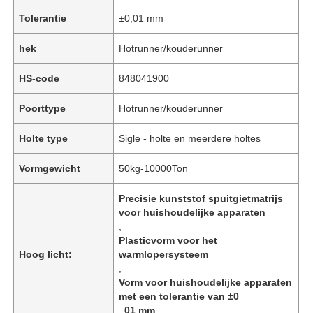
Tolerantie
±0,01 mm
hek
Hotrunner/kouderunner
HS-code
848041900
Poorttype
Hotrunner/kouderunner
Holte type
Sigle - holte en meerdere holtes
Vormgewicht
50kg-10000Ton
Precisie kunststof spuitgietmatrijs
voor huishoudelijke apparaten
Thuis
,
Plasticvorm voor het
Hoog licht:
warmlopersysteem
Producten
,
Vorm voor huishoudelijke apparaten
met een tolerantie van ±0
VR-show
,
01 mm