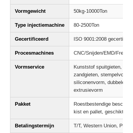
Vormgewicht
50kg-10000Ton
Kunststof auto-onderdelen mal
Type injectiemachine
80-2500Ton
Automobielinjectievorm
Gecertificeerd
ISO 9001:2008 gecertifice
Procesmachines
CNC/Snijden/EMD/Frezen
dubbel het geschotene injectie vormen
Vormservice
Kunststof spuitgieten, spui
medisch spuitgieten
zandgieten, stempelvorm,
siliconenvorm, dubbele inj
extrusievorm
Het multiholteinjectie Vormen
Pakket
Roestbestendige beschermi
Elektronikainjectie het Vormen
kist en pallet, geschikt vo
Betalingstermijn
T/T, Western Union, Paypa
Hoogtemperatuurinspuiting