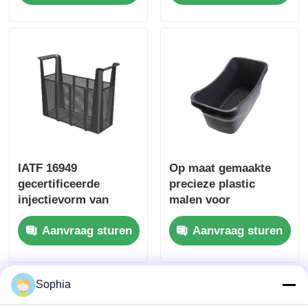
een warme loop voor
voor Huistoestellen
precisie-injectie van
machinaal bewerken
kunststof
IATF 16949
Op maat gemaakte
gecertificeerde
precieze plastic
injectievorm van
malen voor
kunststof met een
huishoudelijke
Aanvraag sturen
Aanvraag sturen
levensduur van 1
apparaten met een
miljoen molen en
lange levensduur
warm/koud
loopsysteem voor
Sophia
huishoudelijke