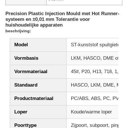
Precision Plastic Injection Mould met Hot Runner-
Over ons
systeem en ±0,01 mm Tolerantie voor
huishoudelijke apparaten
beschrijving:
Fabrieksreis
Model
ST-kunststof spuitgieten
Kwaliteitscontrole
Vormbasis
LKM, HASCO, DME of uw v
Contacteer ons
Vormmateriaal
45#, P20, H13, 718, 1,234
Standaard
HASCO, LKM, DME, MISU
nieuws
Productmateriaal
PC/ABS, ABS, PC, PVC, P
Vraag een offerte aan
Loper
Koude/warme loper
Auto -onderdelen schimmel
Poorttype
Zijpoort, subpoort, pinpunt