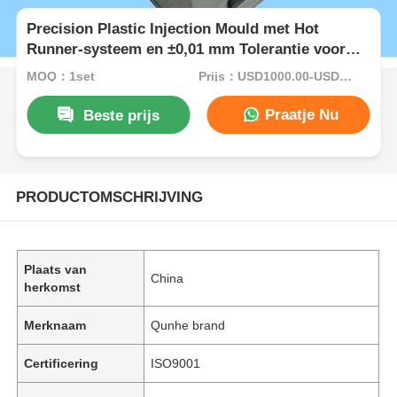
Precision Plastic Injection Mould met Hot
Runner-systeem en ±0,01 mm Tolerantie voor
huishoudelijke apparaten
MOQ：1set
Prijs：USD1000.00-USD5000.00
Praatje Nu
Beste prijs
PRODUCTOMSCHRIJVING
Plaats van
China
herkomst
Merknaam
Qunhe brand
Certificering
ISO9001