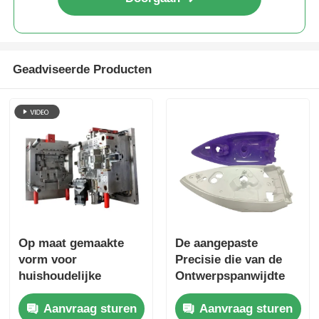
Geadviseerde Producten
Op maat gemaakte
De aangepaste
vorm voor
Precisie die van de
huishoudelijke
Ontwerpspanwijdte
apparaten met
met lange levensuur
Aanvraag sturen
Aanvraag sturen
meerdere holtes en
Plastic Injectievorm