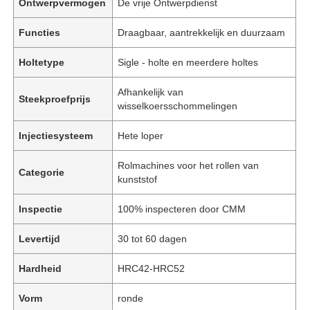
Ontwerpvermogen
De vrije Ontwerpdienst
Functies
Draagbaar, aantrekkelijk en duurzaam
Holtetype
Sigle - holte en meerdere holtes
Afhankelijk van
Steekproefprijs
wisselkoersschommelingen
Injectiesysteem
Hete loper
Rolmachines voor het rollen van
Categorie
kunststof
Inspectie
100% inspecteren door CMM
Levertijd
30 tot 60 dagen
Hardheid
HRC42-HRC52
Vorm
ronde