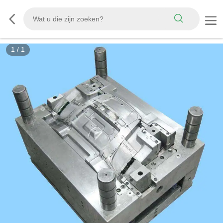
1
/
1