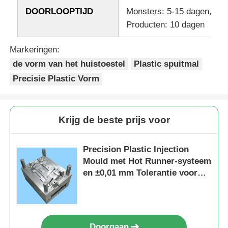
DOORLOOPTIJD
Monsters: 5-15 dagen, Sc
Producten: 10 dagen
Mal losschroeven
Markeringen:
Huishoudelijk apparaat
de vorm van het huistoestel
Plastic spuitmal
Precisie Plastic Vorm
Tandwiel
Krijg de beste prijs voor
Overmoldingsinjectie het Vormen
Precision Plastic Injection
plastic vormcomponenten
Mould met Hot Runner-systeem
en ±0,01 mm Tolerantie voor
huishoudelijke apparaten
Doorgaan