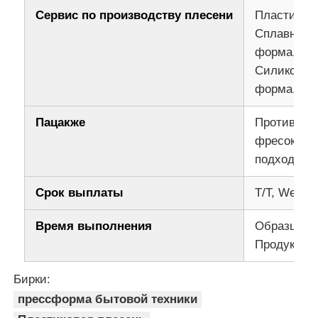
Сервис по производству плесени
Пластиков
Сплавная л
Отвинчивание пресс-формы
форма, Сг
Силиконов
Форма для бытовых приборов
форма, Эк
Пацакже
Противорж
Шестерня
фресок, де
подходящи
Инжекционный метод литья Overmolding
Срок выплаты
T/T, Wester
пластиковые компоненты прессформы
Время выполнения
Образцы: 5
Продукция:
Бирки:
прессформа бытовой техники