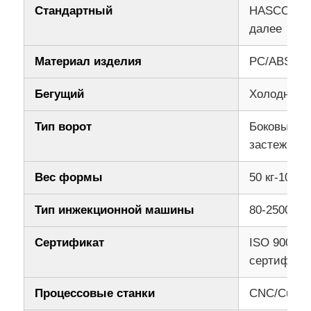
Стандартный
HASCO, LK
далее
Пластиковые формы для автозапчастей
Материал изделия
PC/ABS, AB
Автомобильная прессформа впрыски
Бегущий
Холодный/г
двойной снятый инжекционный метод литья
Тип ворот
Боковые во
застежкой, 
медицинская инъекционная литья
Вес формы
50 кг-10000
Тип инжекционной машины
80-2500 то
Multi инжекционный метод литья полости
Сертификат
ISO 9001:
Инжекционный метод литья электроники
сертифици
Процессовые станки
CNC/Cutting
Литье под давлением при высокой температуре