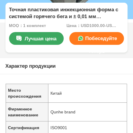
Точная пластиковая инжекционная форма с
системой горячего бега и ± 0,01 мм
толерантности для бытовой техники
MOQ：1 комплект
Цена：USD1000.00-USD5000.00
Побеседуйте
Лучшая цена
теперь
Характер продукции
Место
Китай
происхождения
Фирменное
Qunhe brand
наименование
Сертификация
ISO9001