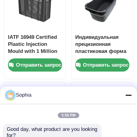
IATF 16949 Certified
Индивидуальная
Plastic Injection
прецизионная
Mould with 1 Million
пластиковая форма
Mould Life and
для бытовой
Отправить запрос
Отправить запрос
Hot/Cold Runner
техники с
System for Home
длительным сроком
Appliances
службы
(Сертифицированная
пластическая
Sophia
инжекционная
форма с 1
миллионом сроков
5:56 PM
службы и горячей/
холодной рабочей
Good day, what product are you looking 
for?
системы для