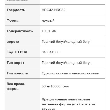
Твердость
HRC42-HRC52
Форма
круглый
Толерантность
±0,01 мм
ворота
Горячий бегун/холодный бегун
Код ТН ВЭД
848041900
Тип ворот
Горячий бегун/холодный бегун
Тип полости
Однополостные и многополостные
Главная страница
Вес пресс-
50 кг-10000 тонн
формы
Продукция
Прецизионная пластиковая
литьевая форма для бытовой
VR - шоу
техники