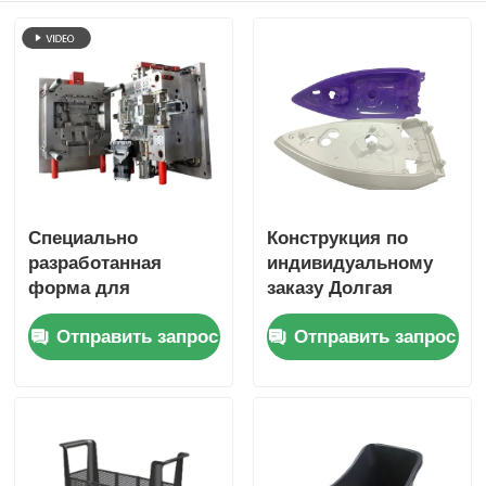
Специально
Конструкция по
разработанная
индивидуальному
форма для
заказу Долгая
бытовых приборов
продолжительность
Отправить запрос
Отправить запрос
с многополосой и
жизни Точная
горячим бегуном
обработка
для прецизионной
пластиковой
пластиковой
инъекционной
инъекции
формы для
бытовой техники