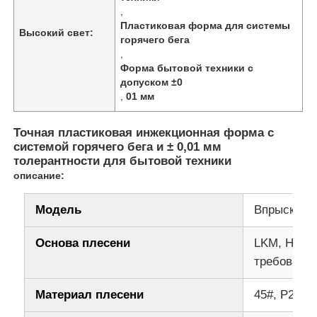
,
Пластиковая форма для системы
Высокий свет:
горячего бега
О Компании
,
Форма бытовой техники с
допуском ±0
Наша фабрика
,
01 мм
контроль качества
Точная пластиковая инжекционная форма с
системой горячего бега и ± 0,01 мм
толерантности для бытовой техники
контактные данные
описание:
Модель
Впрыскани
Новости
Основа плесени
LKM, HASC
требовани
Отправить запрос
Материал плесени
45#, P20, H
Автомобильные детали плесень