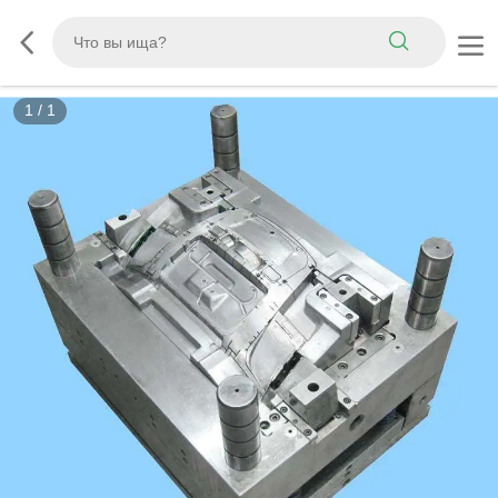
1
/
1