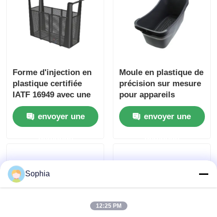
Forme d'injection en
Moule en plastique de
plastique certifiée
précision sur mesure
IATF 16949 avec une
pour appareils
durée de vie de 1
électroménagers à
envoyer une
envoyer une
million de
longue durée de vie
moisissures et un
demande
demande
système à
chaud/froid pour
appareils
électroménagers
Sophia
12:25 PM