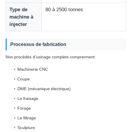
Type de
80 à 2500 tonnes
Moule de dévissage
machine à
injecter
Moulures pour appareils électroménagers
Processus de fabrication
Moule à engrenage
Nos procédés d'usinage complets comprennent:
Machinerie CNC
Moulage par injection d'Overmolding
Coupe
composants en plastique de moule
DME (mécanique électrique)
Le fraisage
Forage
Le filtrage
Sculpture