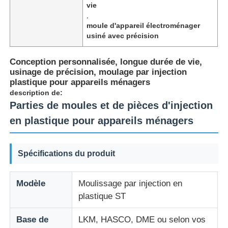
vie
,
moule d'appareil électroménager
A propos de nous
usiné avec précision
Conception personnalisée, longue durée de vie,
Visite d'usine
usinage de précision, moulage par injection
plastique pour appareils ménagers
description de:
Contrôle de la qualité
Parties de moules et de pièces d'injection
en plastique pour appareils ménagers
Contact
Spécifications du produit
nouvelles
Modèle
Moulissage par injection en
Demande de soumission
plastique ST
Base de
LKM, HASCO, DME ou selon vos
Moule de pièces de voiture