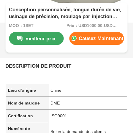
Conception personnalisée, longue durée de vie,
usinage de précision, moulage par injection
plastique pour appareils ménagers
MOQ：1SET
Prix：USD1000.00-USD5000.00
Causez Maintenant
meilleur prix
DESCRIPTION DE PRODUIT
Lieu d'origine
Chine
Nom de marque
DME
Certification
ISO9001
Numéro de
Selon la demande des clients