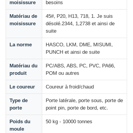
moisissure
besoins
Moule de pièces automobiles en plastique
Matériau de
45#, P20, H13, 718, 1. Je suis
moisissure
désolé.2344, 1,2738 et ainsi de
suite
Moulage par injection des véhicules à moteur
La norme
HASCO, LKM, DME, MISUMI,
PUNCH et ainsi de suite
double moulage par injection tiré
Matériau du
PC/ABS, ABS, PC, PVC, PA66,
moulage par injection médicale
produit
POM ou autres
Le coureur
Coureur à froid/chaud
Moulage par injection multi de cavité
Type de
Porte latérale, porte sous, porte de
porte
point pin, porte de bord, etc.
Moulage par injection de l'électronique
Poids du
50 kg - 10000 tonnes
Forgeage par injection à haute température
moule