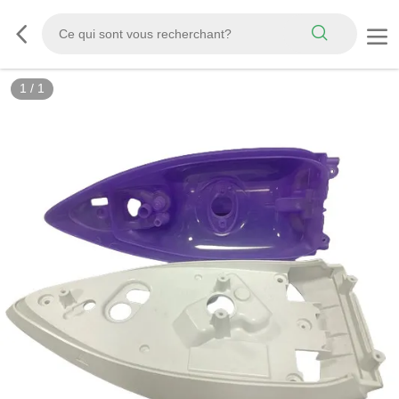
1
/
1