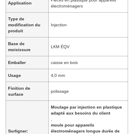
Application
électroménagers
Type de
modification du
Injection
produit
Base de
LKM ÉQV
moisissure
Emballer
caisse en bois
Usage
4,0 mm
Finition de
polissage
Aperçu
surface
Moulage par injection en plastique
adapté aux besoins du client
Produits
,
moule pour appareils
Surligner:
électroménagers longue durée de
VR Show