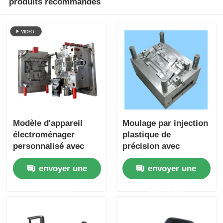
produits recommandés
Modèle d'appareil
Moulage par injection
électroménager
plastique de
personnalisé avec
précision avec
plusieurs cavités et
système de canaux
envoyer une
envoyer une
coureur à chaud pour
chauds et tolérance
l'injection de
de ± 0,01 mm pour les
demande
demande
plastique de
appareils ménagers
précision