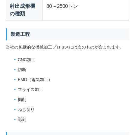
射出成形機
80～2500トン
の種類
プラスチック自動車部品金型
製造工程
自動車注入型
当社の包括的な機械加工プロセスには次のものが含まれます。
二重撃たれた射出成形
CNC加工
切断
医療用注射鋳造
EMD（電気加工）
フライス加工
多キャビティ射出成形
掘削
ねじ切り
電子工学の射出成形
彫刻
高温射出成形