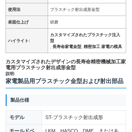
使用法
プラスチック射出成形金型
表面仕上げ
研磨
カスタマイズされたプラスチック注入
ハイライト:
型
,
長寿命家電金型
,
精密加工 家電の模具
カスタマイズされたデザインの長寿命精密機械加工家
電用プラスチック射出成形金型
説明:
家電製品用プラスチック金型および射出部品
ホーム
製品仕様
製品
モデル
ST-プラスチック射出成形
VRショー
モールドベ
LKM、HASCO、DME、またはあ