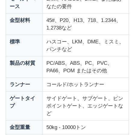
ース
なたの要件
企業情報
金型材料
45#、P20、H13、718、1.2344、
1.2738など
会社案内
標準
ハスコー、LKM、DME、ミスミ、
パンチなど
品質管理
製品の材質
PC/ABS、ABS、PC、PVC、
PA66、POM またはその他
お問い合わせ
ランナー
コールド/ホットランナー
ニュース
ゲートタイ
サイドゲート、サブゲート、ピン
プ
ポイントゲート、エッジゲートな
見積依頼
ど
金型重量
50kg - 10000トン
車の部品カビ