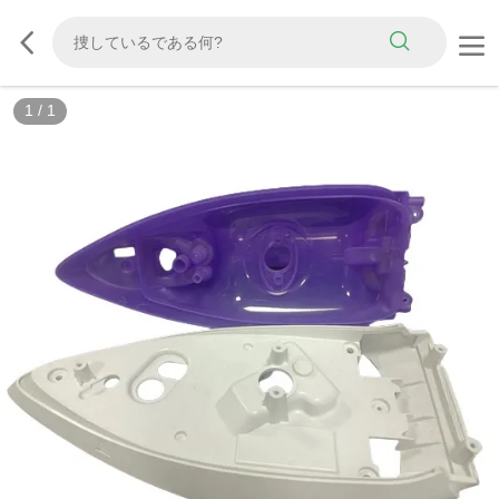
1
/
1