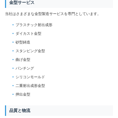
金型サービス
金型を緩める
当社はさまざまな金型製造サービスを専門としています。
プラスチック射出成形
家電の模具
ダイカスト金型
砂型鋳造
ギア型
スタンピング金型
曲げ金型
Overmoldingの射出成形
パンチング
シリコンモールド
プラスチック型の部品
二重射出成形金型
押出金型
品質と物流