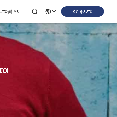
Κουβέντα
 Επαφή Με
τα