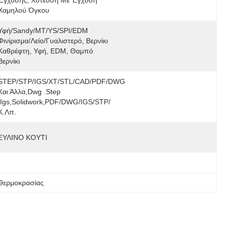
Έγχυσης, Χύτευση Με Έγχυση 
Χαμηλού Όγκου
Υφή/Sandy/MT/YS/SPI/EDM 
Φινίρισμα/λείο/γυαλιστερό, Βερνίκι 
Καθρέφτη, Υφή, EDM, Θαμπό 
Βερνίκι
STEP/STP/IGS/XT/STL/CAD/PDF/DWG 
Και Άλλα,Dwg .step 
.igs,solidwork,PDF/DWG/IGS/STP/ 
Κ.λπ.
ΞΥΛΙΝΟ ΚΟΥΤΙ
 θερμοκρασίας