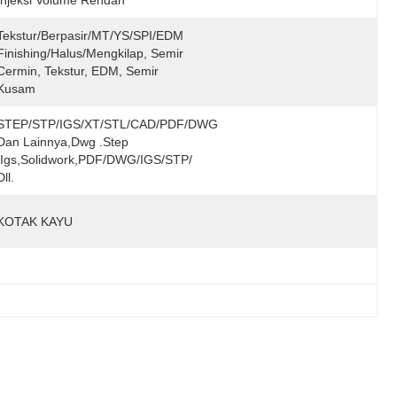
Injeksi Volume Rendah
Tekstur/Berpasir/MT/YS/SPI/EDM 
Finishing/halus/mengkilap, Semir 
Cermin, Tekstur, EDM, Semir 
Kusam
STEP/STP/IGS/XT/STL/CAD/PDF/DWG 
Dan Lainnya,Dwg .step 
.igs,solidwork,PDF/DWG/IGS/STP/ 
Dll.
KOTAK KAYU