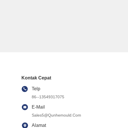
Kontak Cepat
Telp
86--13549317075
E-Mail
Sales5@qunhemould.com
Alamat