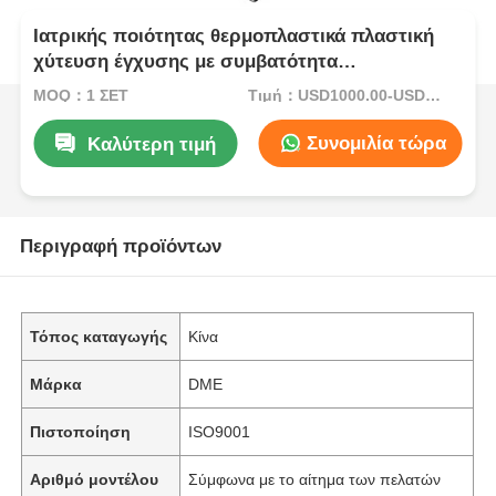
Ιατρικής ποιότητας θερμοπλαστικά πλαστική
χύτευση έγχυσης με συμβατότητα
αποστείρωσης και προσαρμόσιμη κοιλότητα
MOQ：1 ΣΕΤ
Τιμή：USD1000.00-USD5000.00
καλουπιών
Συνομιλία τώρα
Καλύτερη τιμή
Περιγραφή προϊόντων
Τόπος καταγωγής
Κίνα
Μάρκα
DME
Πιστοποίηση
ISO9001
Αριθμό μοντέλου
Σύμφωνα με το αίτημα των πελατών