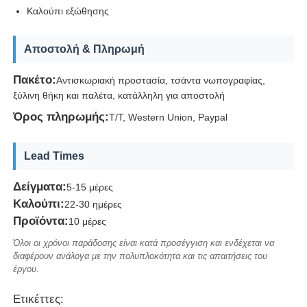
Καλούπι εξώθησης
Καλούπι ξεβιδώματος
Αποστολή & Πληρωμή
Σκηνοθέτης οικιακής συσκευής
Πακέτο:
Αντισκωριακή προστασία, τσάντα νωπογραφίας,
ξύλινη θήκη και παλέτα, κατάλληλη για αποστολή
Όρος πληρωμής:
T/T, Western Union, Paypal
Καλούπι εργαλείων
Lead Times
Σχηματοποίηση εγχύσεων Overmolding
Δείγματα:
5-15 μέρες
Καλούπι:
22-30 ημέρες
πλαστικά τμήματα φορμών
Προϊόντα:
10 μέρες
Όλοι οι χρόνοι παράδοσης είναι κατά προσέγγιση και ενδέχεται να
διαφέρουν ανάλογα με την πολυπλοκότητα και τις απαιτήσεις του
έργου.
Ετικέττες: