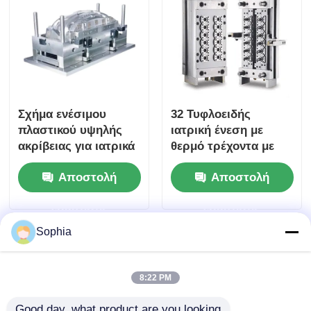
Σχήμα ενέσιμου
32 Τυφλοειδής
πλαστικού υψηλής
ιατρική ένεση με
ακρίβειας για ιατρικά
θερμό τρέχοντα με
εξαρτήματα με
πιστοποίηση IATF
Αποστολή
Αποστολή
βιοσυμβατότητα ISO
16949 για το
10993 και επιλογές
εκτυπωτικό μέσο
ερώτησης
ερώτησης
πολλαπλών ή
ένεσης πλαστικών
μονοκάθαρων
προϊόντων ακριβείας
Sophia
8:22 PM
Good day, what product are you looking 