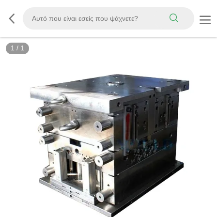
1
/
1