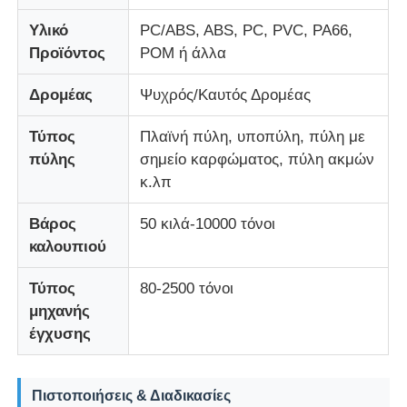
Υλικό
PC/ABS, ABS, PC, PVC, PA66,
Σχετικά με εμάς
Προϊόντος
POM ή άλλα
Δρομέας
Ψυχρός/Καυτός Δρομέας
Γύρος εργοστασίων
Τύπος
Πλαϊνή πύλη, υποπύλη, πύλη με
πύλης
σημείο καρφώματος, πύλη ακμών
Ποιοτικός έλεγχος
κ.λπ
Βάρος
50 κιλά-10000 τόνοι
επαφή
καλουπιού
Νέα
Τύπος
80-2500 τόνοι
μηχανής
έγχυσης
Ζητήστε ένα απόσπασμα
Πιστοποιήσεις & Διαδικασίες
Μούχλα εξαρτημάτων αυτοκινήτου