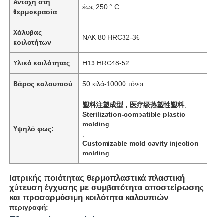
Αντοχή στη
έως 250 ° C
θερμοκρασία
Χάλυβας
NAK 80 HRC32-36
κοιλοτήτων
Υλικό κοιλότητας
H13 HRC48-52
Βάρος καλουπιού
50 κιλά-10000 τόνοι
塑料注塑成型，医疗级热塑性塑料
,
Sterilization-compatible plastic
molding
Υψηλό φως:
,
Customizable mold cavity injection
molding
Ιατρικής ποιότητας θερμοπλαστικά πλαστική
χύτευση έγχυσης με συμβατότητα αποστείρωσης
και προσαρμόσιμη κοιλότητα καλουπιών
περιγραφή: