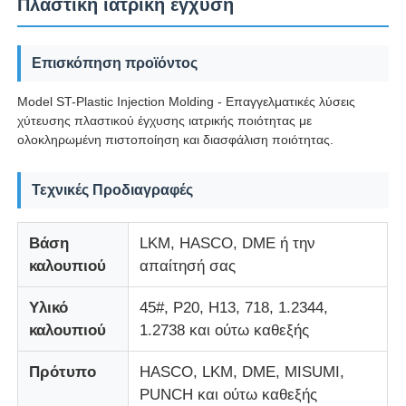
Πλαστική ιατρική έγχυση
Επισκόπηση προϊόντος
Model ST-Plastic Injection Molding - Επαγγελματικές λύσεις
χύτευσης πλαστικού έγχυσης ιατρικής ποιότητας με
ολοκληρωμένη πιστοποίηση και διασφάλιση ποιότητας.
Τεχνικές Προδιαγραφές
Βάση
LKM, HASCO, DME ή την
καλουπιού
απαίτησή σας
Αρχική Σελίδα
Υλικό
45#, P20, H13, 718, 1.2344,
καλουπιού
1.2738 και ούτω καθεξής
Προϊόντα
Πρότυπο
HASCO, LKM, DME, MISUMI,
PUNCH και ούτω καθεξής
Εμφάνιση VR