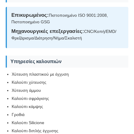
Επικυρωμένος:
Πιστοποιημένο ISO 9001:2008,
Πλαστικό καλούπι ανταλλακτικών αυτοκινήτων
Πιστοποιημένο GSG
Μηχανουργικές επεξεργασίες:
CNC/Κοπή/EMD/
Αυτοκίνητη φόρμα εγχύσεων
Φρεζάρισμα/Διάτρηση/Νήμα/Σκαλιστή
διπλή πυροβοληθείσα σχηματοποίηση εγχύσεων
Υπηρεσίες καλουπιών
Ιατρική ένεση
Χύτευση πλαστικού με έγχυση
Καλούπι χύτευσης
Χύτευση άμμου
Πολυ σχηματοποίηση εγχύσεων κοιλοτήτων
Καλούπι σφράγισης
Καλούπι κάμψης
Σχηματοποίηση εγχύσεων ηλεκτρονικής
Γροθιά
Καλούπι Silicione
Έγχυση σε υψηλή θερμοκρασία
Καλούπι διπλής έγχυσης