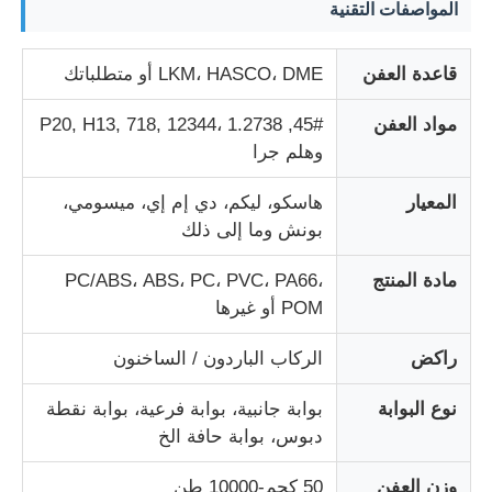
المواصفات التقنية
قاعدة العفن
LKM، HASCO، DME أو متطلباتك
مواد العفن
45#, P20, H13, 718, 12344، 1.2738
وهلم جرا
المعيار
هاسكو، ليكم، دي إم إي، ميسومي،
بونش وما إلى ذلك
مادة المنتج
PC/ABS، ABS، PC، PVC، PA66،
POM أو غيرها
منزل
راكض
الركاب الباردون / الساخنون
نوع البوابة
بوابة جانبية، بوابة فرعية، بوابة نقطة
المنتجات
دبوس، بوابة حافة الخ
عرض الواقع الافتراضي
وزن العفن
50 كجم-10000 طن