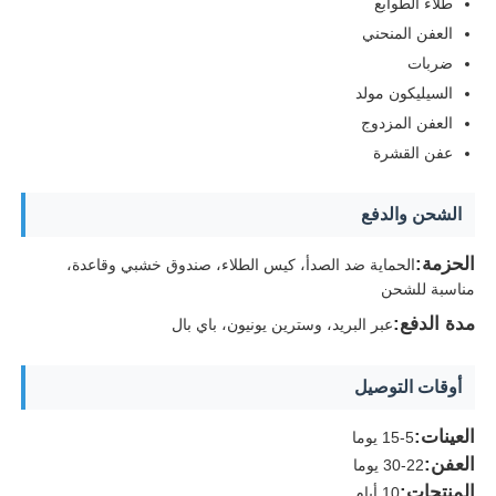
طلاء الطوابع
العفن المنحني
قوالب قطع غيار السيارات البلاستيكية
ضربات
السيليكون مولد
العفن المزدوج
قالب حقن السيارات
عفن القشرة
صب الحقن مزدوج اللقطة
الشحن والدفع
الحزمة:
الحماية ضد الصدأ، كيس الطلاء، صندوق خشبي وقاعدة،
صياغة الحقن الطبية
مناسبة للشحن
مدة الدفع:
عبر البريد، وسترين يونيون، باي بال
طلاء حقن متعدد التجاويف
أوقات التوصيل
صب حقن الإلكترونيات
العينات:
5-15 يوما
العفن:
22-30 يوما
صناعة الصقيع بالحقن في درجة حرارة عالية
المنتجات:
10 أيام