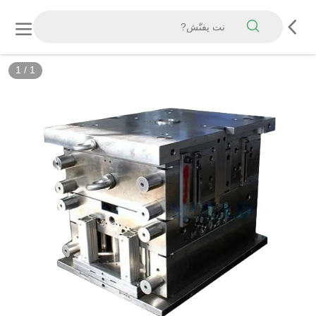
1
/
1