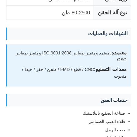
نوع آلة الحقن
80-2500 طن
حول بنا
الشهادات والعمليات
جولة في المعمل
معتمدة:
معتمد ومتميز بمعايير ISO 9001:2008 ومتميز بمعايير
ضبط الجودة
GSG
معدات التصنيع:
CNC / قطع / EMD / طحن / حفر / خيط /
اتصل بنا
منحوت
أخبار
خدمات العفن
صناعة الصقيع بالبلاستيك
طلب اقتباس
طلاء الصب الصمامي
صب الرمل
قالب قطع الغيار