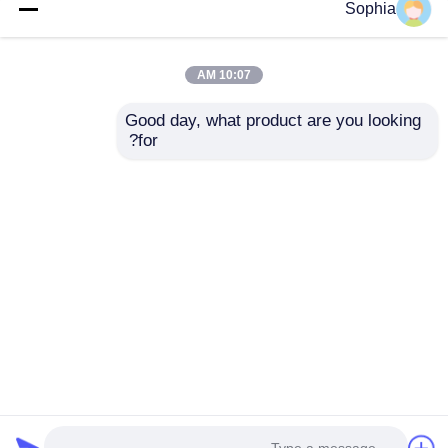
Sophia
10:07 AM
Good day, what product are you looking 
for?
منتجات القوالب الطبية
منتجات القوالب الطبية
والبلاستيكية المصممة
والبلاستيكية المصممة
بدقة والمتينة والقابلة
بدقة والمتينة والقابلة
للتخصيص بالحقن
للتخصيص بالحقن
إرسال استفسار
إرسال استفسار
منزل
حول نا
اتصل بنا
Desktop Site
خريطة الموقع
سياسة الخصوصية
جودة
قالب قطع الغيار
مصنع الصين.Copyright © 2026