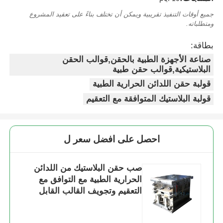
جميع أوقات التنفيذ تقريبية ويمكن أن تختلف بناءً على تعقيد المشروع
فك القالب
ومتطلباته.
بطاقة:
طلاء الأجهزة المنزلية
صناعة الأجهزة الطبية بالحقن,قوالب الحقن
البلاستيكية,قوالب حقن طبية
قولبة حقن اللدائن الحرارية الطبية
قالب العتاد
قولبة البلاستيك المتوافقة مع التعقيم
صب حقن Overmolding
احصل على افضل سعر ل
مكونات قوالب بلاستيكية
صب حقن البلاستيك من اللدائن
الحرارية الطبية مع التوافق مع
التعقيم وتجويف القالب القابل
للتخصيص