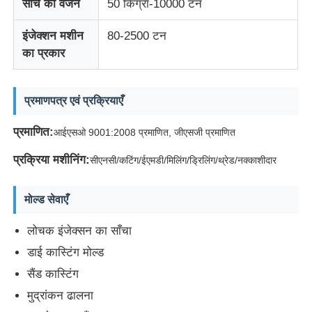
साँचे का वजन
50 किग्रा-10000 टन
इंजेक्शन मशीन
80-2500 टन
हमारे बारे में
का प्रकार
फैक्टरी यात्रा
प्रमाणपत्र एवं प्रक्रियाएँ
गुणवत्ता नियंत्रण
प्रमाणित:
आईएसओ 9001:2008 प्रमाणित, जीएसजी प्रमाणित
प्रक्रिया मशीनिंग:
सीएनसी/कटिंग/ईएमडी/मिलिंग/ड्रिलिंग/थ्रेड/नक्काशीदार
हमसे संपर्क करें
मोल्ड सेवाएँ
समाचार
लोचक इंजेक्सन का साँचा
डाई कास्टिंग मोल्ड
एक बोली का अनुरोध
सैंड कास्टिंग
मुद्रांकन ढालना
कार भागों का ढालना