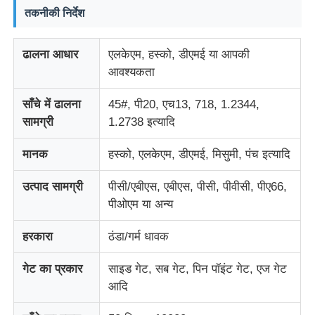
तकनीकी निर्देश
ढालना आधार
एलकेएम, हस्को, डीएमई या आपकी
आवश्यकता
साँचे में ढालना
45#, पी20, एच13, 718, 1.2344,
सामग्री
1.2738 इत्यादि
मानक
हस्को, एलकेएम, डीएमई, मिसुमी, पंच इत्यादि
उत्पाद सामग्री
पीसी/एबीएस, एबीएस, पीसी, पीवीसी, पीए66,
पीओएम या अन्य
होम
हरकारा
ठंडा/गर्म धावक
उत्पाद
गेट का प्रकार
साइड गेट, सब गेट, पिन पॉइंट गेट, एज गेट
आदि
वीआर दिखाएँ