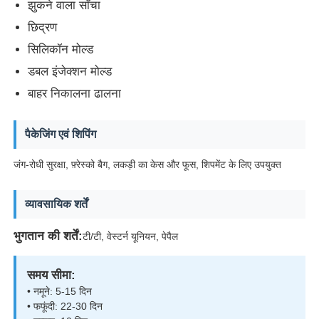
झुकने वाला साँचा
छिद्रण
प्लास्टिक ऑटो पार्ट्स ढालना
सिलिकॉन मोल्ड
डबल इंजेक्शन मोल्ड
मोटर वाहन इंजेक्शन मोल्ड
बाहर निकालना ढालना
डबल शॉट इंजेक्शन मोल्डिंग
पैकेजिंग एवं शिपिंग
जंग-रोधी सुरक्षा, फ़्रेस्को बैग, लकड़ी का केस और फूस, शिपमेंट के लिए उपयुक्त
चिकित्सा इंजेक्शन मोल्डिंग
व्यावसायिक शर्तें
मल्टी-कैविटी इंजेक्शन मोल्डिंग
भुगतान की शर्तें:
टी/टी, वेस्टर्न यूनियन, पेपैल
इलेक्ट्रॉनिक्स इंजेक्शन मोल्डिंग
समय सीमा:
• नमूने: 5-15 दिन
• फफूंदी: 22-30 दिन
उच्च तापमान इंजेक्शन मोल्डिंग