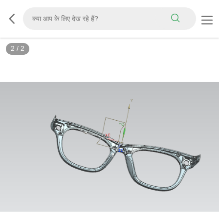
2
/
2