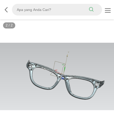
2
/
2