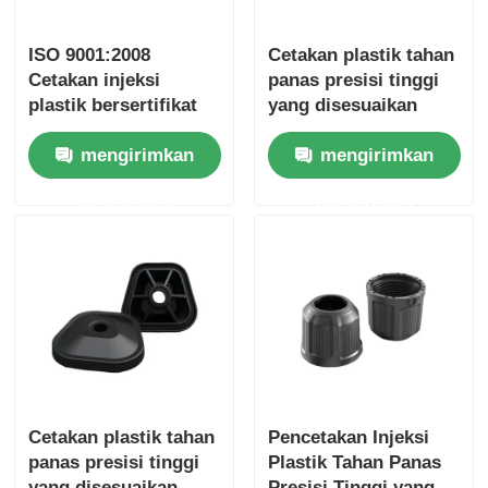
ISO 9001:2008
Cetakan plastik tahan
Cetakan injeksi
panas presisi tinggi
plastik bersertifikat
yang disesuaikan
dengan 100K-500K
untuk cetakan injeksi
mengirimkan
mengirimkan
tembakan Kehidupan
elektronik
cetakan dan toleransi
permintaan
permintaan
ukuran ± 0,05mm
Cetakan plastik tahan
Pencetakan Injeksi
panas presisi tinggi
Plastik Tahan Panas
yang disesuaikan
Presisi Tinggi yang