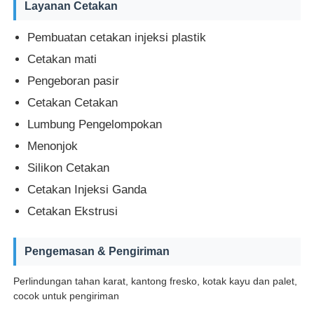
Layanan Cetakan
Cetakan Suku Cadang Mobil Plastik
Pembuatan cetakan injeksi plastik
Cetakan mati
Pengeboran pasir
Cetakan injeksi otomotif
Cetakan Cetakan
Lumbung Pengelompokan
Cetakan injeksi tembakan ganda
Menonjok
Silikon Cetakan
Cetakan suntikan medis
Cetakan Injeksi Ganda
Cetakan Ekstrusi
Pencetakan Injeksi Multi Cavity
Pengemasan & Pengiriman
Cetakan Injeksi Elektronik
Perlindungan tahan karat, kantong fresko, kotak kayu dan palet,
cocok untuk pengiriman
Pencetakan Injeksi Suhu Tinggi