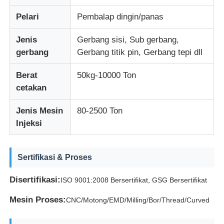
Pelari
Pembalap dingin/panas
Tentang kita
Jenis
Gerbang sisi, Sub gerbang,
gerbang
Gerbang titik pin, Gerbang tepi dll
Wisata pabrik
Berat
50kg-10000 Ton
cetakan
Kontrol kualitas
Jenis Mesin
80-2500 Ton
Injeksi
Hubungi kami
Berita
Sertifikasi & Proses
Disertifikasi:
ISO 9001:2008 Bersertifikat, GSG Bersertifikat
Quote request suatu
Mesin Proses:
CNC/Motong/EMD/Milling/Bor/Thread/Curved
Cetakan bagian mobil