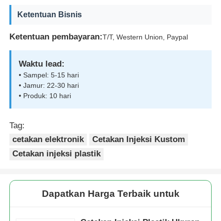
Ketentuan Bisnis
Membuka tutup cetakan
Ketentuan pembayaran:
T/T, Western Union, Paypal
Cetakan peralatan rumah tangga
Waktu lead:
• Sampel: 5-15 hari
• Jamur: 22-30 hari
Cetakan gigi
• Produk: 10 hari
Cetakan Injeksi Overmolding
Tag:
cetakan elektronik
Cetakan Injeksi Kustom
komponen cetakan plastik
Cetakan injeksi plastik
Dapatkan Harga Terbaik untuk