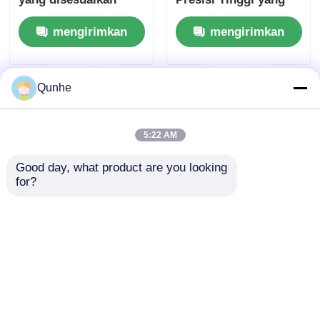
untuk cetakan injeksi
Disesuaikan untuk
mengirimkan
mengirimkan
elektronik
Komponen Elektronik
permintaan
permintaan
Qunhe
5:22 AM
Good day, what product are you looking 
for?
Pencetakan Injeksi
Cetakan plastik tahan
Plastik Tahan Panas
panas presisi tinggi
Presisi Tinggi yang
yang disesuaikan
Disesuaikan untuk
untuk cetakan injeksi
mengirimkan
mengirimkan
Komponen Elektronik
elektronik
permintaan
permintaan