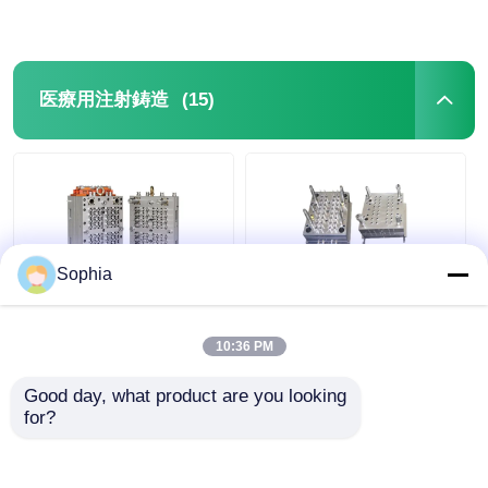
(15)
医療用注射鋳造
Sophia
ODM医療機器用射出成
ホットランナー 24 32
形（試験管射出成形メ
48 腔内医療注射鋳造
10:36 PM
ーカー向け、718H
プラスチック注射模具
NAK80材）
Good day, what product are you looking 
for?
ベストプライス
ベストプライス
今雑談しなさい
今雑談しなさい