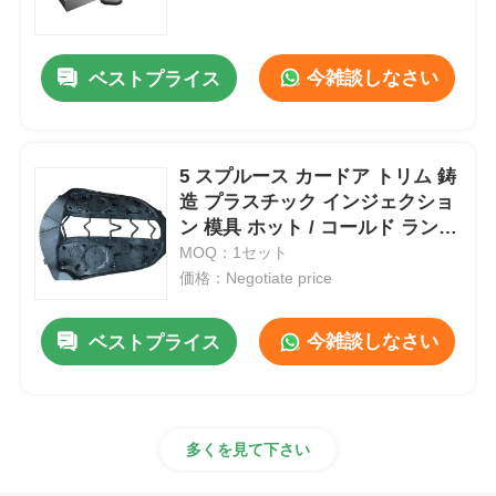
企業情報
今雑談しなさい
ベストプライス
会社案内
5 スプルース カードア トリム 鋳
造 プラスチック インジェクショ
品質管理
ン 模具 ホット / コールド ランナ
ー
MOQ：1セット
お問い合わせ
価格：Negotiate price
今雑談しなさい
ベストプライス
ニュース
見積依頼
多くを見て下さい
車の部品カビ