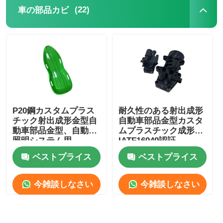
(22)
車の部品カビ
金型を緩める
家電の模具
ギア型
P20鋼カスタムプラス
耐久性のある射出成形
Overmoldingの射出成形
チック射出成形金型自
自動車部品金型カスタ
動車部品金型、自動車
ムプラスチック成形
照明システム用
IATF16949認証
プラスチック型の部品
ベストプライス
ベストプライス
今雑談しなさい
今雑談しなさい