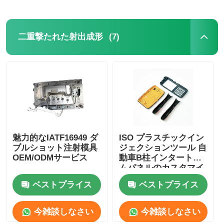
(7)
二重撃たれた射出成形
魅力的なIATF16949 ダ
ISO プラスチックイン
ブルショット注射模具
ジェクションツール 自
OEM/ODMサービス
動車B柱インタートリ
ムパネルのカスタマイ
ズのためのインジェク
ベストプライス
ベストプライス
ションモールドメーカ
ー
今雑談しなさい
今雑談しなさい