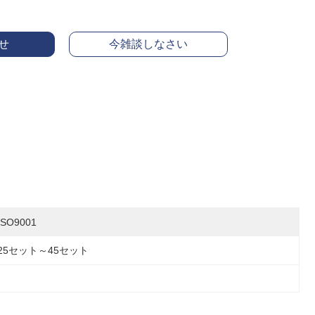
せ
今雑談しなさい
ISO9001
25セット～45セット