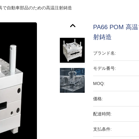
ク模具で自動車部品のための高温注射鋳造
PA66 POM
射鋳造
ブランド名:
モデル番号:
MOQ:
価格:
配達時間:
支払条件: