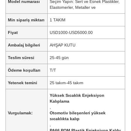
Model numarası
Seçim Yapın: Sert ve Esnek Plastikler,
Elastomerler, Metaller ve
Min sipariş miktarı
1 TAKIM
Fiyat
USD1000-USD5000.00
Ambalaj bilgileri
AHŞAP KUTU
Teslim süresi
25-45 gün
Ödeme koşulları
T/T
Yetenek temini
25 takım-45 takım
Yüksek Sıcaklık Enjeksiyon
Kalıplama
,
Vurgulamak:
Otomotiv bileşenleri yüksek
sıcaklıkta kalıp
,
PA66 POM Plastik Enjeksiyon Kalıbı