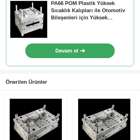
PA66 POM Plastik Yüksek
Sıcaklık Kalıpları ile Otomotiv
Bileşenleri için Yüksek
Hakkımızda
Sıcaklıklı Enjeksiyon
Kalıplaması
Fabrika turu
Devam et
Kalite kontrol
Bize ulaşın
Önerilen Ürünler
Haberler
Teklif isteği
Araba Parçaları Kalıp