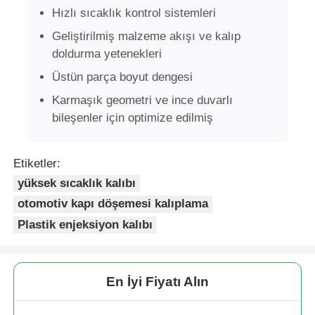
Hızlı sıcaklık kontrol sistemleri
Geliştirilmiş malzeme akışı ve kalıp
doldurma yetenekleri
Üstün parça boyut dengesi
Karmaşık geometri ve ince duvarlı
bileşenler için optimize edilmiş
Etiketler:
yüksek sıcaklık kalıbı
otomotiv kapı döşemesi kalıplama
Ana sayfa
Plastik enjeksiyon kalıbı
Ürünler
En İyi Fiyatı Alın
VR Gösterisi