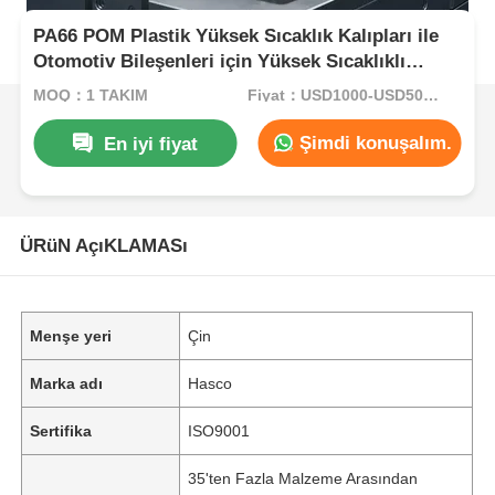
PA66 POM Plastik Yüksek Sıcaklık Kalıpları ile
Otomotiv Bileşenleri için Yüksek Sıcaklıklı
Enjeksiyon Kalıplaması
MOQ：1 TAKIM
Fiyat：USD1000-USD5000.00
Şimdi konuşalım.
En iyi fiyat
ÜRüN AçıKLAMASı
Menşe yeri
Çin
Marka adı
Hasco
Sertifika
ISO9001
35'ten Fazla Malzeme Arasından