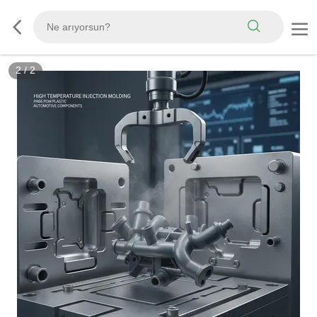
2
/
2