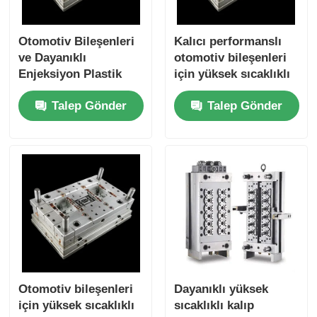
Plastik Otomobil Parçaları Kalıbı
Otomotiv Bileşenleri
Kalıcı performanslı
ve Dayanıklı
otomotiv bileşenleri
Enjeksiyon Plastik
için yüksek sıcaklıklı
Otomotiv enjeksiyon kalıbı
Ürünler için Yüksek
plastik enjeksiyon
Talep Gönder
Talep Gönder
Sıcaklık Plastik
kalıplaması
Enjeksiyon Kalıplama
Çift atış enjeksiyon kalıplama
Tıbbi Enjeksiyon Kalıplaması
Çoklu boşluklu Enjeksiyon Kalıplaması
Elektronik Enjeksiyon Kalıplama
Otomotiv bileşenleri
Dayanıklı yüksek
için yüksek sıcaklıklı
sıcaklıklı kalıp
Yüksek Sıcaklık Enjeksiyon Kalıplama