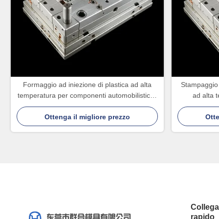
Formaggio ad iniezione di plastica ad alta
Stampaggio a
temperatura per componenti automobilistici e
ad alta 
prodotti in plastica a iniezione durevoli
Ottenga il migliore prezzo
Otte
Colleg
rapido