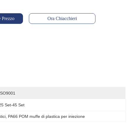
e Prezzo
Ora Chiacchieri
ISO9001
25 Set-45 Set
ici
, 
PA66 POM muffe di plastica per iniezione