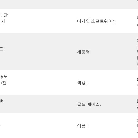
, 단
 사
디자인 소프트웨어:
, 
제품명:
마/도
택/전
색상:
형 
몰드 베이스:
r
이름: