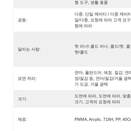
형 도구, 생활 용품
다중, 단일 캐비티 / 다중 캐비티
공동:
일/다중, 요청에 따라 고객 요구
항에 따라
핫 러너\ 콜드 러너, 콜드/핫, 콜드
달리는 사람:
핫/콜드
연마, 폴란드어. 에칭. 질감, 연
표면 처리:
장/질감 등, 연마/질감/거울 광
기 도금, 거울 광택
도면에 따라, 도면에 따라, 맞춤
크기:
크기, 고객의 요청에 따라
재료:
PMMA, Arcylic, 718H, PP, 40C