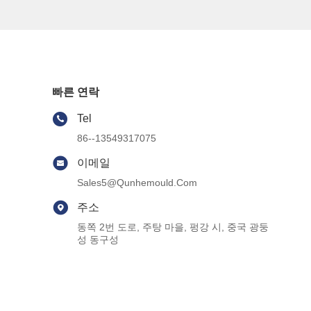
빠른 연락
Tel
86--13549317075
이메일
Sales5@qunhemould.com
주소
동쪽 2번 도로, 주탕 마을, 펑강 시, 중국 광둥
성 동구성