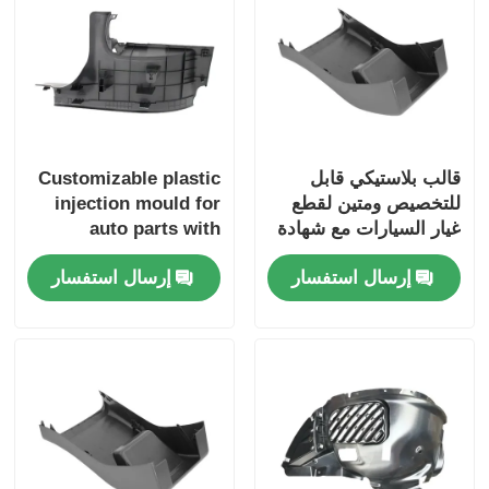
قالب بلاستيكي قابل
Customizable plastic
للتخصيص ومتين لقطع
injection mould for
غيار السيارات مع شهادة
auto parts with
competitive price
IATF16949
إرسال استفسار
إرسال استفسار
quick mold making
and strict quality
control