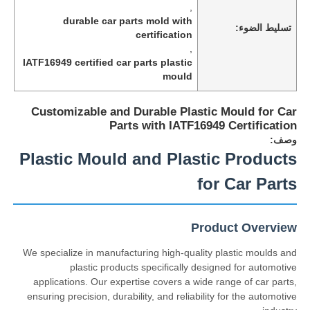
,
durable car parts mold with
تسليط الضوء:
certification
حول بنا
,
IATF16949 certified car parts plastic
mould
جولة في المعمل
Customizable and Durable Plastic Mould for Car
Parts with IATF16949 Certification
ضبط الجودة
وصف:
Plastic Mould and Plastic Products
اتصل بنا
for Car Parts
أخبار
Product Overview
We specialize in manufacturing high-quality plastic moulds and
طلب اقتباس
plastic products specifically designed for automotive
applications. Our expertise covers a wide range of car parts,
ensuring precision, durability, and reliability for the automotive
قالب قطع الغيار