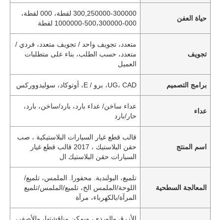
300,250000-300000 لقطة، 000 لقطة،
حياة العفن
000-500،300000-1000000 لقطة
متعدد، تجويف واحد / تجويف متعدد، فردي /
تجويف
متعدد، حسب الطلب، بناء على متطلبات
العميل
برامج التصميم
UG، CAD، برو / E، أوتوكاد، سوليدووركس
عداء ساخن/ عداء بارد، بارد/ساخن، بارد،
عداء
حار/بارد
قالب قطع غيار السيارات البلاستيكية ، صب
اسم المنتج
حقن البلاستيك ، 2017 قالب قطع غيار
السيارات حقن البلاستيك ال
تلميع، البولندية. محفورا. الملمس، تلميع/
المعالجة السطحية
اللوحة/الملمس الخ، تلميع/الملمس/تلميع
المرآة/بالكهرباء، مرآة
الأزرق والوردي، ويمكن مناقشتها، والأصفر،