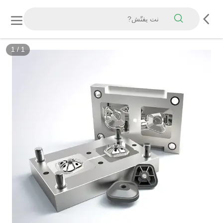
1
/
1