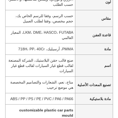
لون
حسب الطلب
حسب الرسم، وفقا للرسم الخاص بك،
مقاس
حجم مخصص، وفقا لطلب العميل
LKM، DME، HASCO، FUTABA، المعيار
قاعدة العفن
العالمي
مادة
PMMA، أرسيليك، 718H، PP، 40Cr
صنع قالب حقن البلاستيك، الشركة المصنعة
اسم
لقالب قطع غيار السيارات لقالب قطع غيار
السيارات
متاح، نعم، الشعارات والتصاميم المخصصة
منزل
تصنيع المعدات الأصلية
هي موضع ترحيب
مادة بلاستيكية
ABS / PP / PS / PE / PVC / PA6 / PA66
المنتجات
customizable plastic car parts
mould
عرض الواقع الافتراضي