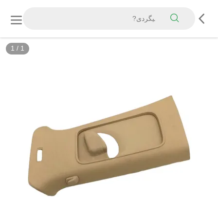
1
/
1