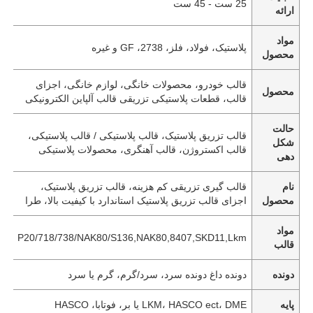
25 ست - 45 ست
ارائه
مواد
پلاستیک، فولاد، فلز، 2738، GF و غیره
محصول
قالب خودرو، محصولات خانگی، لوازم خانگی، اجزای
محصول
قالب، قطعات پلاستیکی تزریقی قالب آلپاین الکترونیکی
حالت
قالب تزریق پلاستیک، قالب پلاستیکی / قالب پلاستیکی،
شکل
قالب اکستروژن، قالب آهنگری، محصولات پلاستیکی
دهی
نام
قالب گیری تزریقی کم هزینه، قالب تزریق پلاستیک،
محصول
اجزای قالب تزریق پلاستیک استاندارد با کیفیت بالا، طرا
مواد
P20/718/738/NAK80/S136,NAK80,8407,SKD11,Lkm
قالب
دونده
دونده داغ دونده سرد، سرد/گرم، گرم یا سرد
پایه
LKM، HASCO ect، DME یا بر، فوتابا، HASCO