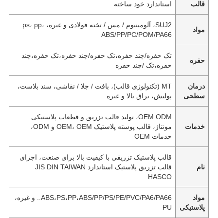
قالب
استاندارد خود ساخته
SUJ2، آلومینیوم / مس / تخته فولادی و غیره، ps، pp،
مواد
ABS/PP/PC/POM/PA66
تک حفره/چند حفره،تک حفره/چند حفره،تک حفره،چند
حفره
حفره،تک /چند حفره
درمان
MT (تکنولوژی قالب)، بافت / جلا / نقاشی، سند بلاست،
سطحی
پولیش، براق بالا و غیره
OEM ODM، تولید قالب تزریق و قطعات پلاستیکی
خدمات
مونتاژ، قالب پوسته پلاستیک OEM، OEM و ODM،
خدمات OEM
خانه
قالب پلاستیک تزریقی با کیفیت بالا برای صنعت، اجزای
نام
قالب تزریق پلاستیک استاندارد JIS DIN TAIWAN
HASCO
محصولات
مواد
ABS،PS،PP،ABS/PP/PS/PE/PVC/PA6/PA66.. و غیره،
پلاستیکی
PU
نمایش VR