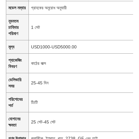
মডেল নম্বার
গ্রাহকের অনুরোধ অনুযায়ী
ন্যূনতম
চাহিদার
1 সেট
পরিমাণ
মূল্য
USD1000-USD5000.00
প্যাকেজিং
কাঠের বাক্স
বিবরণ
ডেলিভারি
25-45 দিন
সময়
পরিশোধের
টি/টি
শর্ত
যোগানের
25 সেট-45 সেট
ক্ষমতা
পণ্য উপাদান
প্লাস্টিক, ইস্পাত, ধাতু, 2738, GF এবং তাই