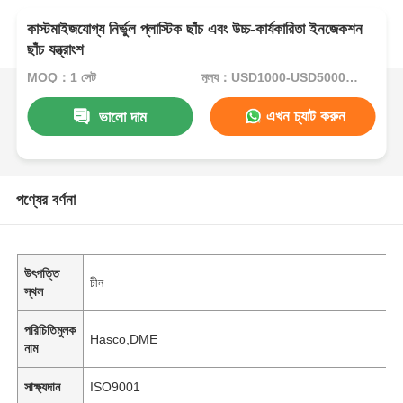
কাস্টমাইজযোগ্য নির্ভুল প্লাস্টিক ছাঁচ এবং উচ্চ-কার্যকারিতা ইনজেকশন
ছাঁচ যন্ত্রাংশ
MOQ：1 সেট
মূল্য：USD1000-USD5000.00
এখন চ্যাট করুন
ভালো দাম
পণ্যের বর্ণনা
উৎপত্তি
চীন
স্থল
পরিচিতিমুলক
Hasco,DME
নাম
সাক্ষ্যদান
ISO9001