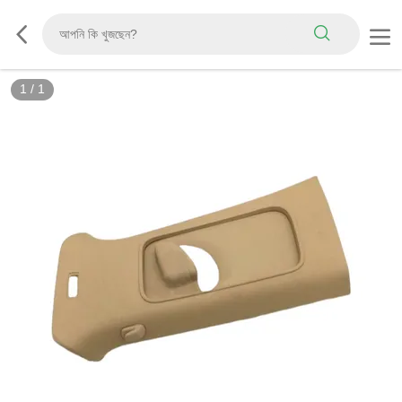
1
/
1