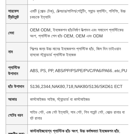
সারফেস
এমটি (মোল্ড টেক), টেক্সচার/পালিশ/পেইন্টিং, স্যান্ড ব্লাস্টিং, পলিশিং, উচ্চ
ট্রিটমেন্ট
চকচকে ইত্যাদি
OEM ODM, ইনজেকশন ছাঁচনির্মাণ উত্পাদন এবং সমাবেশ প্লাস্টিকের
সেবা
অংশ, প্লাস্টিক শেল ছাঁচ OEM, OEM এবং ODM
শিল্পের জন্য উচ্চ মানের ইনজেকশন প্লাস্টিক ছাঁচ, জিস দিন তাইওয়ান
নাম
হাসকো স্ট্যান্ডার্ড প্লাস্টিক ইনজেক
প্লাস্টিক
ABS, PS, PP, ABS/PP/PS/PE/PVC/PA6/PA66..etc,PU
উপাদান
ছাঁচ উপাদান
S136,2344,NAK80,718,NAK80/S136/SKD61 ECT
বাড়ি
আকার
কাস্টমাইজড সাইজ, স্ট্যান্ডার্ড বা কাস্টমাইজড
সাইড গেট, এজ গেট ইত্যাদি, সাব গেট, পিন পয়েন্ট গেট, কোল্ড রানার বা
পণ্য
গেটের ধরন
হট রানার
কাস্টমাইজযোগ্য প্লাস্টিক ছাঁচ অংশ
,
উচ্চ কর্মক্ষমতা ইনজেকশন ছাঁচ
,
VR প্রদর্শন
লক্ষণীয় করা: