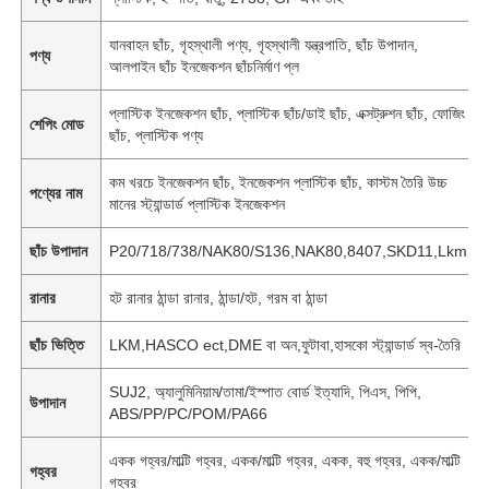
যানবাহন ছাঁচ, গৃহস্থালী পণ্য, গৃহস্থালী যন্ত্রপাতি, ছাঁচ উপাদান,
পণ্য
আলপাইন ছাঁচ ইনজেকশন ছাঁচনির্মাণ প্ল
প্লাস্টিক ইনজেকশন ছাঁচ, প্লাস্টিক ছাঁচ/ডাই ছাঁচ, এক্সট্রুশন ছাঁচ, ফোজিং
শেপিং মোড
ছাঁচ, প্লাস্টিক পণ্য
কম খরচে ইনজেকশন ছাঁচ, ইনজেকশন প্লাস্টিক ছাঁচ, কাস্টম তৈরি উচ্চ
পণ্যের নাম
মানের স্ট্যান্ডার্ড প্লাস্টিক ইনজেকশন
ছাঁচ উপাদান
P20/718/738/NAK80/S136,NAK80,8407,SKD11,Lkm
রানার
হট রানার ঠান্ডা রানার, ঠান্ডা/হট, গরম বা ঠান্ডা
ছাঁচ ভিত্তি
LKM,HASCO ect,DME বা অন,ফুটাবা,হাসকো স্ট্যান্ডার্ড স্ব-তৈরি
SUJ2, অ্যালুমিনিয়াম/তামা/ইস্পাত বোর্ড ইত্যাদি, পিএস, পিপি,
উপাদান
ABS/PP/PC/POM/PA66
একক গহ্বর/মাল্টি গহ্বর, একক/মাল্টি গহ্বর, একক, বহু গহ্বর, একক/মাল্টি
গহ্বর
গহ্বর