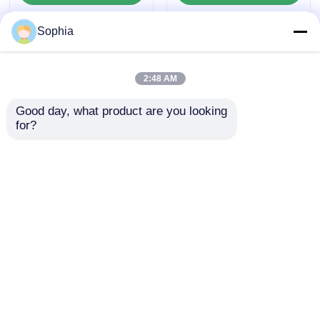
Sophia
2:48 AM
Good day, what product are you looking 
for?
কাস্টমাইজযোগ্য নির্ভুল প্লাস্টিক
কাস্টমাইজযোগ্য নির্ভুল প্লাস্টিক
ছাঁচ উপাদান এবং উচ্চ
ছাঁচ উপাদান এবং উচ্চ
পারফরম্যান্স ইনজেকশন ছাঁচ
পারফরম্যান্স ইনজেকশন ছাঁচ
উপাদান
উপাদান
অনুসন্ধান পাঠান
অনুসন্ধান পাঠান
বাড়ি
আমাদের সম্পর্কে
আমাদের সাথে যোগাযোগ করুন
Desktop Site
সাইট ম্যাপ
গোপনীয়তা নীতি