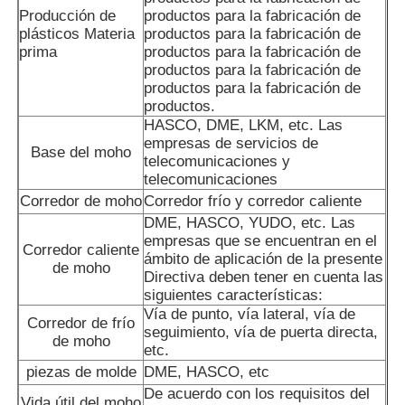
Producción de
productos para la fabricación de
plásticos Materia
productos para la fabricación de
Molde de piezas de automóviles de plástico
prima
productos para la fabricación de
productos para la fabricación de
productos para la fabricación de
Moldeo por inyección automotriz
productos.
HASCO, DME, LKM, etc. Las
empresas de servicios de
Base del moho
telecomunicaciones y
moldeo a presión tirado doble
telecomunicaciones
Corredor de moho
Corredor frío y corredor caliente
moldeado por inyección médica
DME, HASCO, YUDO, etc. Las
empresas que se encuentran en el
Corredor caliente
ámbito de aplicación de la presente
de moho
Directiva deben tener en cuenta las
Moldeo a presión de la cavidad multi
siguientes características:
Vía de punto, vía lateral, vía de
Corredor de frío
seguimiento, vía de puerta directa,
Moldeo a presión de la electrónica
de moho
etc.
piezas de molde
DME, HASCO, etc
Moldeo por inyección a alta temperatura
De acuerdo con los requisitos del
Vida útil del moho