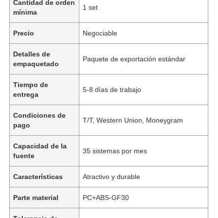
Cantidad de orden
1 set
mínima
Precio
Negociable
Detalles de
Paquete de exportación estándar
empaquetado
Tiempo de
5-8 días de trabajo
entrega
Condiciones de
T/T, Western Union, Moneygram
pago
Capacidad de la
35 sistemas por mes
fuente
Características
Atractivo y durable
Parte material
PC+ABS-GF30