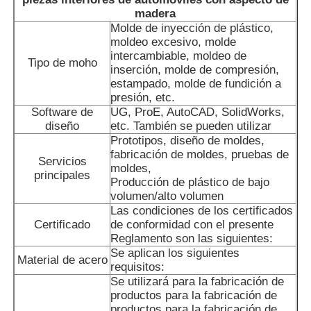
madera
Molde de inyección de plástico,
Sobre nosotros
moldeo excesivo, molde
intercambiable, moldeo de
Tipo de moho
inserción, molde de compresión,
estampado, molde de fundición a
Visita a la fábrica
presión, etc.
Software de
UG, ProE, AutoCAD, SolidWorks,
diseño
etc. También se pueden utilizar
Control de Calidad
Prototipos, diseño de moldes,
fabricación de moldes, pruebas de
Servicios
moldes,
Contacto
principales
Producción de plástico de bajo
volumen/alto volumen
Las condiciones de los certificados
noticias
Certificado
de conformidad con el presente
Reglamento son las siguientes:
Se aplican los siguientes
Material de acero
Solicitar una cotización
requisitos:
Se utilizará para la fabricación de
productos para la fabricación de
Molde de piezas de coche
productos para la fabricación de