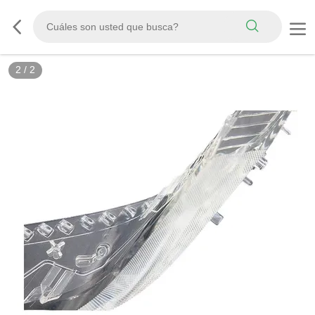
2
/
2