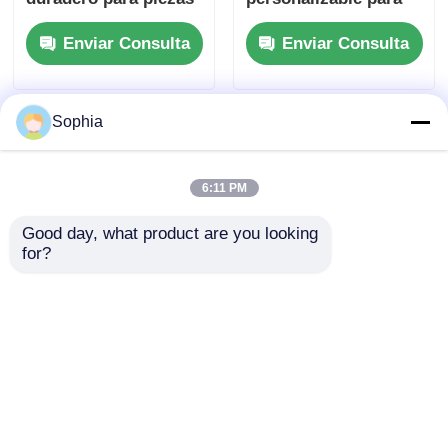
de automóvil con
moldeo por inyección
Enviar Consulta
Enviar Consulta
certificación
de plástico de
IATF16949
accesorios para
automóviles
Sophia
6:11 PM
Good day, what product are you looking 
for?
Molde de inyección
Molde de piezas de
de automóviles
automóvil de
duradero para piezas
inyección duradera
interiores de
Moldeo de plástico
Enviar Consulta
Enviar Consulta
automóviles HASCO
personalizado con
DME LKM Base
certificación
IATF16949