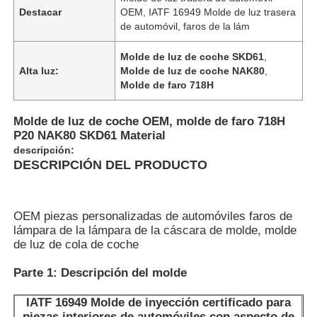
Destacar
OEM, IATF 16949 Molde de luz trasera
de automóvil, faros de la lám
Molde de luz de coche SKD61
,
Alta luz:
Molde de luz de coche NAK80
,
Molde de faro 718H
Molde de luz de coche OEM, molde de faro 718H
P20 NAK80 SKD61 Material
descripción:
DESCRIPCIÓN DEL PRODUCTO
OEM piezas personalizadas de automóviles faros de
Inicio
lámpara de la lámpara de la cáscara de molde, molde
de luz de cola de coche
Productos
Parte 1: Descripción del molde
IATF 16949 Molde de inyección certificado para
VR Show
piezas interiores de automóviles con aspecto de