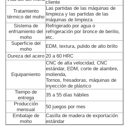
cliente
Las partidas de las máquinas de
Tratamiento
limpieza y las partidas de las
desenroscar molde
térmico del moho
máquinas de limpieza
Sistema de
Refrigerado por agua o
enfriamiento del
refrigeración por bronce de berilio,
Molde para electrodomésticos
moho
etc.
Superficie del
EDM, textura, pulido de alto brillo
moho
Molde de engranaje
Dureza del acero
20 a 60 HRC
CNC de alta velocidad, CNC
estándar, EDM, corte de alambre,
Moldeo a presión de Overmolding
Equipamiento
molienda,
Tornos, fresadoras, máquinas de
inyección de plástico
componentes plásticos del molde
Tiempo de
35 a 55 días hábiles
entrega
Producción
50 juegos por mes
mensual
Embalaje de
Casilla de madera de exportación
moho
estándar