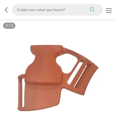
2
/
2