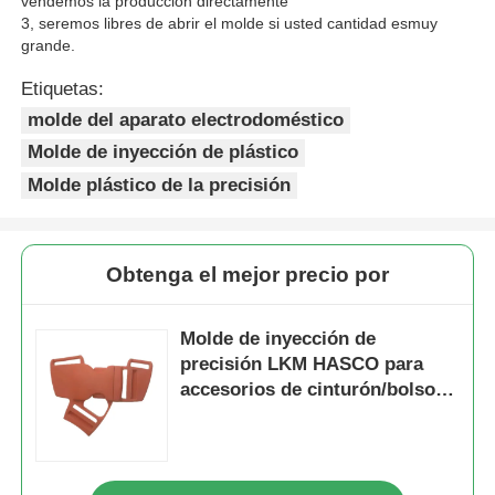
vendemos la producción directamente
3, seremos libres de abrir el molde si usted cantidad es
muy
grande
.
desenroscar molde
Etiquetas:
molde del aparato electrodoméstico
Molde para electrodomésticos
Molde de inyección de plástico
Molde plástico de la precisión
Molde de engranaje
Moldeo a presión de Overmolding
Obtenga el mejor precio por
componentes plásticos del molde
Molde de inyección de
precisión LKM HASCO para
accesorios de cinturón/bolso
de mochila