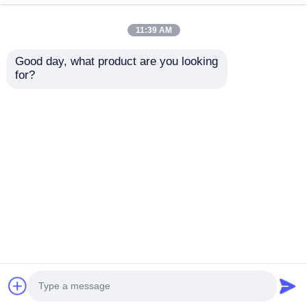
11:39 AM
Good day, what product are you looking 
for?
Molde de inyección
Molde de plástico de
de plástico de
precisión
precisión
personalizado para
personalizado para
electrodomésticos
Enviar Consulta
Enviar Consulta
electrodomésticos
con larga vida útil
con larga vida útil
Inicio
Mapa del Sitio
Contactar Ahora
Desktop Site
Mapa del Sitio
Políticas de privacidad
Calidad
Molde de piezas de coche
Fábrica De
China.Copyright © 2026 Qunhe Precision Mould
Co., Ltd. All Rights Reserved.