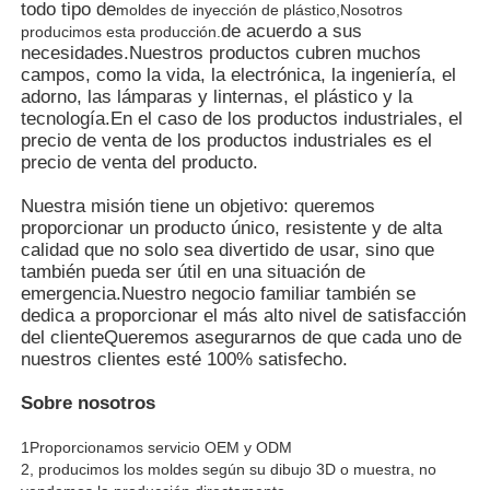
todo tipo de
moldes de inyección de plástico
,
Nosotros
de acuerdo a sus
producimos esta producción.
necesidades.
Nuestros productos cubren muchos
Molde de piezas de automóviles de plástico
campos, como la vida, la electrónica, la ingeniería, el
adorno, las lámparas y linternas, el plástico y la
tecnología.
En el caso de los productos industriales, el
Moldeo por inyección automotriz
precio de venta de los productos industriales es el
precio de venta del producto.
moldeo a presión tirado doble
Nuestra misión tiene un objetivo: queremos
proporcionar un producto único, resistente y de alta
calidad que no solo sea divertido de usar, sino que
moldeado por inyección médica
también pueda ser útil en una situación de
emergencia.Nuestro negocio familiar también se
dedica a proporcionar el más alto nivel de satisfacción
Moldeo a presión de la cavidad multi
del clienteQueremos asegurarnos de que cada uno de
nuestros clientes esté 100% satisfecho.
Sobre nosotros
Moldeo a presión de la electrónica
1Proporcionamos servicio OEM y ODM
2, producimos los moldes según su dibujo 3D o muestra, no
Moldeo por inyección a alta temperatura