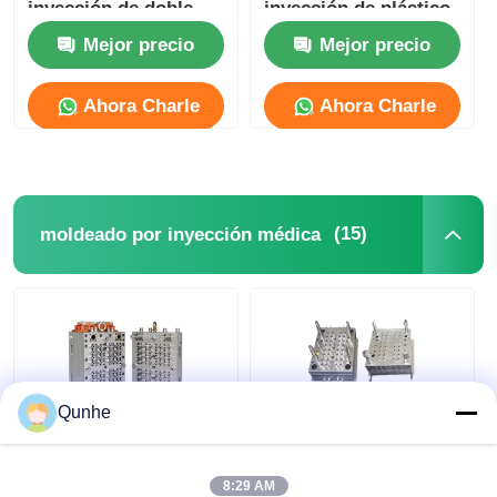
inyección de doble
inyección de plástico
disparo IATF16949
ISO para automóviles
Mejor precio
Mejor precio
B
desenroscar molde
Ahora Charle
Ahora Charle
Molde para electrodomésticos
Molde de engranaje
(15)
moldeado por inyección médica
Moldeo a presión de Overmolding
componentes plásticos del molde
Qunhe
ODM Diseño de
Moldes de inyección
moldeado por
de plástico para
8:29 AM