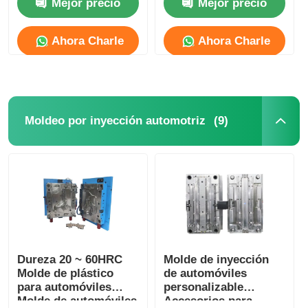
Mejor precio
Mejor precio
resistencia a bajas
moldura lateral de la
temperaturas
carrocería del
automóvil
Sobre nosotros
Ahora Charle
Ahora Charle
Visita a la fábrica
(9)
Moldeo por inyección automotriz
Control de Calidad
Contacto
noticias
Solicitar una cotización
Dureza 20 ~ 60HRC
Molde de inyección
Molde de plástico
de automóviles
para automóviles
personalizable
Molde de automóviles
Accesorios para
Molde de piezas de coche