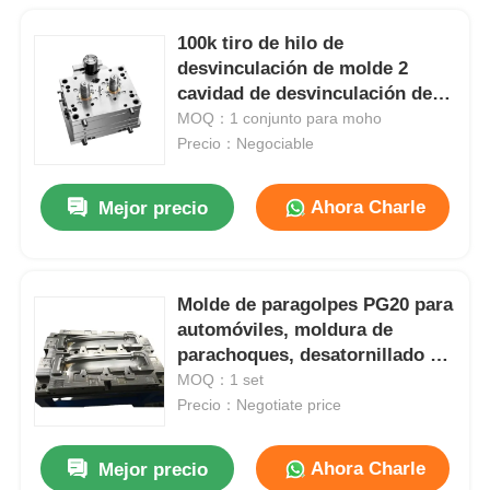
100k tiro de hilo de
desvinculación de molde 2
cavidad de desvinculación de
moldes de inyección de
MOQ：1 conjunto para moho
plástico
Precio：Negociable
Ahora Charle
Mejor precio
Molde de paragolpes PG20 para
automóviles, moldura de
parachoques, desatornillado de
molde, certificación IATF 16949
MOQ：1 set
Precio：Negotiate price
Ahora Charle
Mejor precio