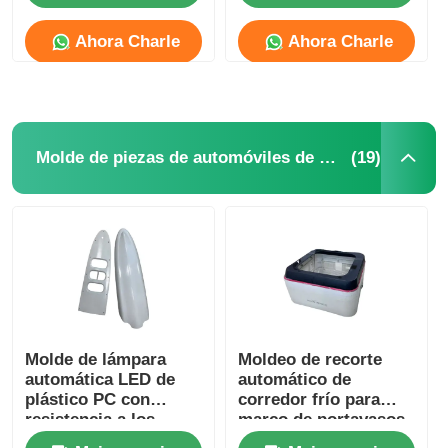
automática
IATF16949
Ahora Charle
Ahora Charle
(19)
Molde de piezas de automóviles de plástico
Inicio
Molde de lámpara
Moldeo de recorte
Productos
automática LED de
automático de
plástico PC con
corredor frío para
resistencia a los
marco de portavasos
rayos UV y
personalizado,
VR Show