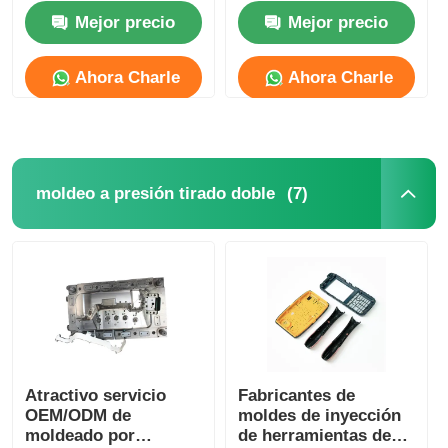
para adornos
automóviles Molde de
Mejor precio
Mejor precio
interiores
inyección de plástico
Molde de piezas de automóviles de plástico
Ahora Charle
Ahora Charle
Moldeo por inyección automotriz
moldeo a presión tirado doble
(7)
moldeo a presión tirado doble
moldeado por inyección médica
Moldeo a presión de la cavidad multi
Moldeo a presión de la electrónica
Atractivo servicio
Fabricantes de
OEM/ODM de
moldes de inyección
Moldeo por inyección a alta temperatura
moldeado por
de herramientas de