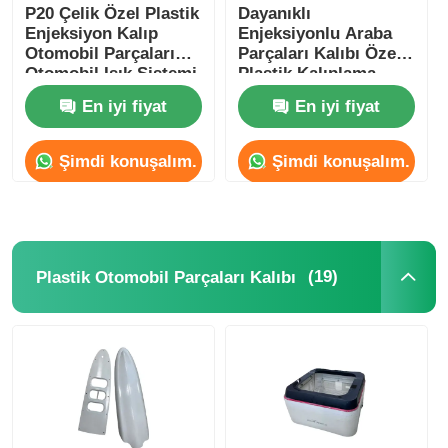
P20 Çelik Özel Plastik
Dayanıklı
Enjeksiyon Kalıp
Enjeksiyonlu Araba
Otomobil Parçaları
Parçaları Kalıbı Özel
Otomobil Işık Sistemi
Plastik Kalıplama
için Kalıp
IATF16949 Sertifikalı
En iyi fiyat
En iyi fiyat
Şimdi konuşalım.
Şimdi konuşalım.
(19)
Plastik Otomobil Parçaları Kalıbı