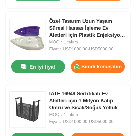
Özel Tasarım Uzun Yaşam
Süresi Hassas İşleme Ev
Aletleri için Plastik Enjeksiyon
Kalıpları
MOQ：1 takım
Fiyat：USD1000.00-USD5000.00
Şimdi konuşalım.
En iyi fiyat
IATF 16949 Sertifikalı Ev
Aletleri için 1 Milyon Kalıp
Ömrü ve Sıcak/Soğuk Yolluk
Sistemli Plastik Enjeksiyon
MOQ：1 takım
Kalıbı
Fiyat：USD1000.00-USD5000.00