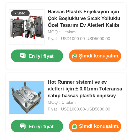
Hassas Plastik Enjeksiyon için
Çok Boşluklu ve Sıcak Yolluklu
Özel Tasarım Ev Aletleri Kalıbı
MOQ：1 takım
Fiyat：USD1000.00-USD5000.00
Şimdi konuşalım.
En iyi fiyat
Hot Runner sistemi ve ev
aletleri için ± 0.01mm Toleransa
sahip hassas plastik enjeksiyon
kalıbı
MOQ：1 takım
Fiyat：USD1000.00-USD5000.00
Şimdi konuşalım.
En iyi fiyat