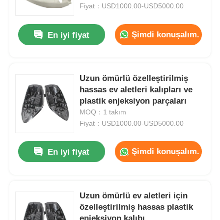
Fiyat：USD1000.00-USD5000.00
Hakkımızda
Şimdi konuşalım.
En iyi fiyat
Fabrika turu
Uzun ömürlü özelleştirilmiş
hassas ev aletleri kalıpları ve
Kalite kontrol
plastik enjeksiyon parçaları
MOQ：1 takım
Bize ulaşın
Fiyat：USD1000.00-USD5000.00
Şimdi konuşalım.
En iyi fiyat
Haberler
Teklif isteği
Uzun ömürlü ev aletleri için
özelleştirilmiş hassas plastik
Araba Parçaları Kalıp
enjeksiyon kalıbı