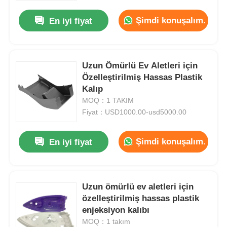
Şimdi konuşalım.
En iyi fiyat
Uzun Ömürlü Ev Aletleri için
Özelleştirilmiş Hassas Plastik
Kalıp
MOQ：1 TAKIM
Fiyat：USD1000.00-usd5000.00
Şimdi konuşalım.
En iyi fiyat
Ana sayfa
Uzun ömürlü ev aletleri için
Ürünler
özelleştirilmiş hassas plastik
enjeksiyon kalıbı
MOQ：1 takım
VR Gösterisi