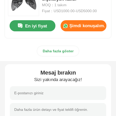
MOQ：1 takım
Fiyat：USD1000.00-USD5000.00
Plastik Otomobil Parçaları Kalıbı
Şimdi konuşalım.
En iyi fiyat
Otomotiv enjeksiyon kalıbı
Çift atış enjeksiyon kalıplama
Daha fazla göster
Tıbbi Enjeksiyon Kalıplaması
Mesaj bırakın
Çoklu boşluklu Enjeksiyon Kalıplaması
Sizi yakında arayacağız!
Elektronik Enjeksiyon Kalıplama
Yüksek Sıcaklık Enjeksiyon Kalıplama