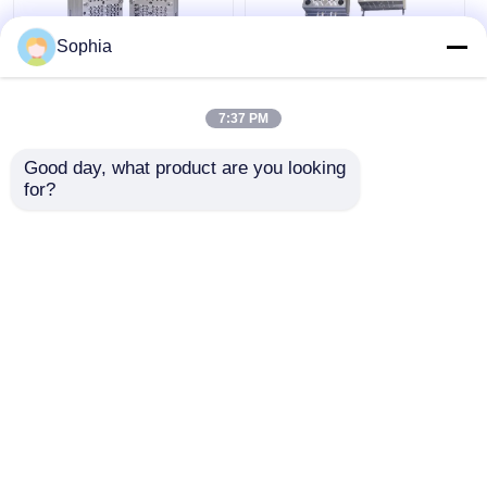
Sophia
ODM Tıbbi Cihaz
Sıcak Koşucu 24 32
Enjeksiyon Kalıplama
48 Çukurlu Tıbbi
7:37 PM
Test Tüpü Enjeksiyon
Enjeksiyon Kalıp
Kalıp Üreticileri 718H
Plastik Enjeksiyon
Good day, what product are you looking 
NAK80 Malzemesi
Kalıpları
for?
En iyi fiyat
En iyi fiyat
Şimdi konuşalım.
Şimdi konuşalım.
Daha fazla göster
Ana sayfa
Hakkımızda
Bize ulaşın
Desktop Site
Site Haritası
Gizlilik Politikası