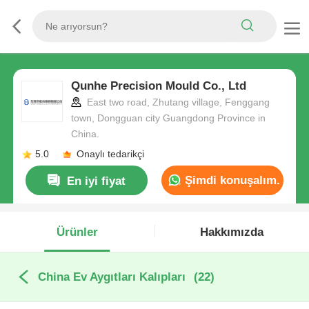
Qunhe Precision Mould Co., Ltd
East two road, Zhutang village, Fenggang
town, Dongguan city Guangdong Province in
China.
5.0
Onaylı tedarikçi
Şimdi konuşalım.
En iyi fiyat
Ürünler
Hakkımızda
China Ev Aygıtları Kalıpları
(22)