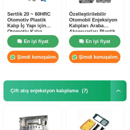
Sertlik 20 ~ 60HRC
Özelleştirilebilir
Otomotiv Plastik
Otomobil Enjeksiyon
Kalıp İç Yapı için
Kalıpları Araba
Otomotiv Kalıp
Aksesuarları Plastik
Enjeksiyon Kalıpları
En iyi fiyat
En iyi fiyat
Şimdi konuşalım.
Şimdi konuşalım.
(7)
Çift atış enjeksiyon kalıplama