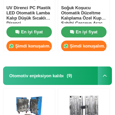
UV Direnci PC Plastik
Soğuk Koşucu
LED Otomatik Lamba
Otomatik Düzeltme
Kalıp Düşük Sıcaklığa
Kalıplama Özel Kupa
Direnci
Sahibi Çerçeve Araç
Vücudu Yan
En iyi fiyat
En iyi fiyat
Kalıplama
Şimdi konuşalım.
Şimdi konuşalım.
(9)
Otomotiv enjeksiyon kalıbı