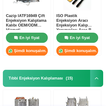
Cazip IATF16949 Çift
ISO Plastik
Enjeksiyon Kalıplama
Enjeksiyon Aracı
Kalıbı OEM/ODM
Enjeksiyon Kalıp
Hizmeti
Yapımcıları Araç B
Sütunu Inter Trim
En iyi fiyat
En iyi fiyat
Panel Özelleştirme
Şimdi konuşalım.
Şimdi konuşalım.
(15)
Tıbbi Enjeksiyon Kalıplaması