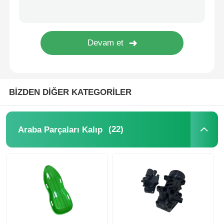
Kalıp sökme
Ev Aygıtları Kalıpları
Dişli kalıbı
BİZDEN DİĞER KATEGORİLER
Enjeksiyon Kalıplama
(22)
Araba Parçaları Kalıp
plastik kalıp bileşenleri