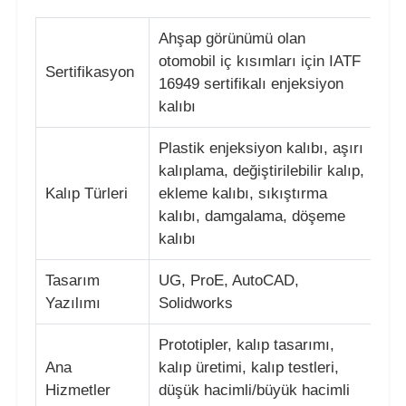
Ahşap görünümü olan
otomobil iç kısımları için IATF
Sertifikasyon
16949 sertifikalı enjeksiyon
kalıbı
Plastik enjeksiyon kalıbı, aşırı
kalıplama, değiştirilebilir kalıp,
Kalıp Türleri
ekleme kalıbı, sıkıştırma
kalıbı, damgalama, döşeme
kalıbı
Tasarım
UG, ProE, AutoCAD,
Ana sayfa
Yazılımı
Solidworks
Ürünler
Prototipler, kalıp tasarımı,
Ana
kalıp üretimi, kalıp testleri,
Hizmetler
düşük hacimli/büyük hacimli
VR Gösterisi