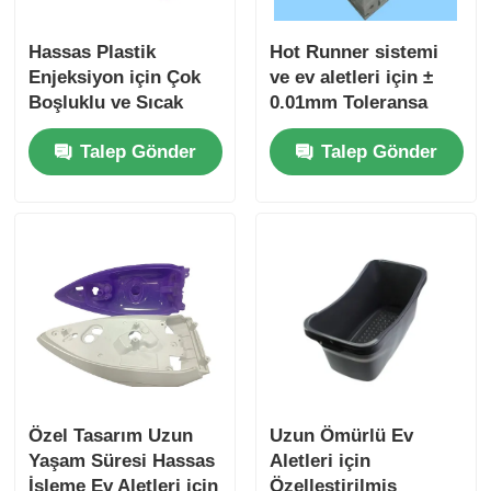
Hassas Plastik
Hot Runner sistemi
Enjeksiyon için Çok
ve ev aletleri için ±
Boşluklu ve Sıcak
0.01mm Toleransa
Yolluklu Özel Tasarım
sahip hassas plastik
Talep Gönder
Talep Gönder
Ev Aletleri Kalıbı
enjeksiyon kalıbı
Özel Tasarım Uzun
Uzun Ömürlü Ev
Yaşam Süresi Hassas
Aletleri için
İşleme Ev Aletleri için
Özelleştirilmiş