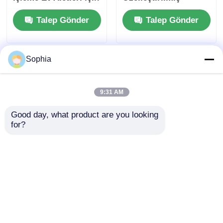
Plastik Enjeksiyon
Hassas Plastik Kalıp
Talep Gönder
Talep Gönder
Kalıpları
Sophia
9:31 AM
Good day, what product are you looking 
for?
Uzun Ömürlü Ev
Uzun Ömürlü Ev
Aletleri için
Aletleri için
Özelleştirilmiş
Özelleştirilmiş
Hassas Plastik Kalıp
Hassas Plastik Kalıp
Talep Gönder
Talep Gönder