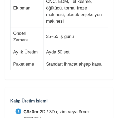
CNC, EDM, Tel kesme,
Ekipman
öğütücü, torna, freze
Kalıp sökme
makinesi, plastik enjeksiyon
makinesi
Ev Aygıtları Kalıpları
Önderi
35~55 iş günü
Zamanı
Dişli kalıbı
Aylık Üretim
Ayda 50 set
Enjeksiyon Kalıplama
Paketleme
Standart ihracat ahşap kasa
plastik kalıp bileşenleri
Kalıp Üretim İşlemi
Çözüm:
2D / 3D çizim veya örnek