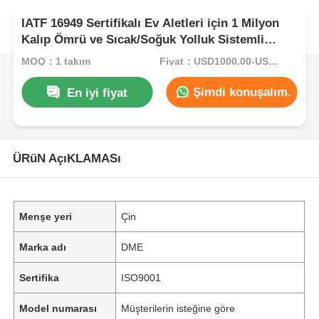
IATF 16949 Sertifikalı Ev Aletleri için 1 Milyon
Kalıp Ömrü ve Sıcak/Soğuk Yolluk Sistemli
Plastik Enjeksiyon Kalıbı
MOQ：1 takım
Fiyat：USD1000.00-USD5000.00
Şimdi konuşalım.
En iyi fiyat
ÜRüN AçıKLAMASı
Menşe yeri
Çin
Marka adı
DME
Sertifika
ISO9001
Model numarası
Müşterilerin isteğine göre