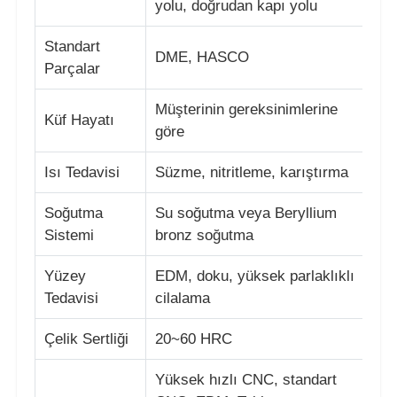
yolu, doğrudan kapı yolu
Standart
Plastik Otomobil Parçaları Kalıbı
DME, HASCO
Parçalar
Otomotiv enjeksiyon kalıbı
Müşterinin gereksinimlerine
Küf Hayatı
göre
Çift atış enjeksiyon kalıplama
Isı Tedavisi
Süzme, nitritleme, karıştırma
Soğutma
Su soğutma veya Beryllium
Tıbbi Enjeksiyon Kalıplaması
Sistemi
bronz soğutma
Çoklu boşluklu Enjeksiyon Kalıplaması
Yüzey
EDM, doku, yüksek parlaklıklı
Tedavisi
cilalama
Elektronik Enjeksiyon Kalıplama
Çelik Sertliği
20~60 HRC
Yüksek hızlı CNC, standart
Yüksek Sıcaklık Enjeksiyon Kalıplama