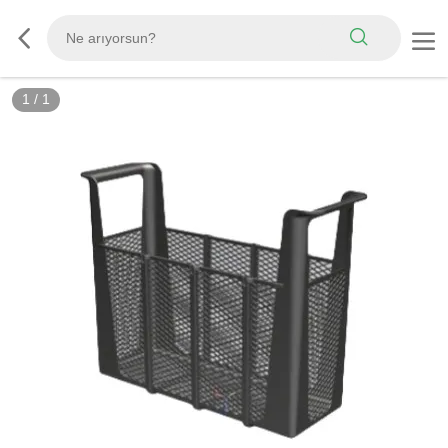
1
/
1