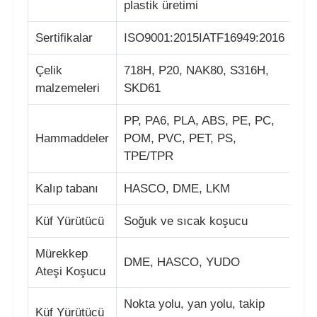
plastik üretimi
Sertifikalar
ISO9001:2015IATF16949:2016
Hakkımızda
Çelik
718H, P20, NAK80, S316H,
Fabrika turu
malzemeleri
SKD61
PP, PA6, PLA, ABS, PE, PC,
Kalite kontrol
Hammaddeler
POM, PVC, PET, PS,
TPE/TPR
Bize ulaşın
Kalıp tabanı
HASCO, DME, LKM
Haberler
Küf Yürütücü
Soğuk ve sıcak koşucu
Mürekkep
DME, HASCO, YUDO
Teklif isteği
Ateşi Koşucu
Nokta yolu, yan yolu, takip
Araba Parçaları Kalıp
Küf Yürütücü