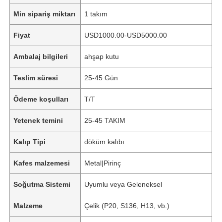
Min sipariş miktarı
1 takım
Fiyat
USD1000.00-USD5000.00
Ambalaj bilgileri
ahşap kutu
Teslim süresi
25-45 Gün
Ödeme koşulları
T/T
Yetenek temini
25-45 TAKIM
Kalıp Tipi
döküm kalıbı
Kafes malzemesi
Metal|Pirinç
Soğutma Sistemi
Uyumlu veya Geleneksel
Malzeme
Çelik (P20, S136, H13, vb.)