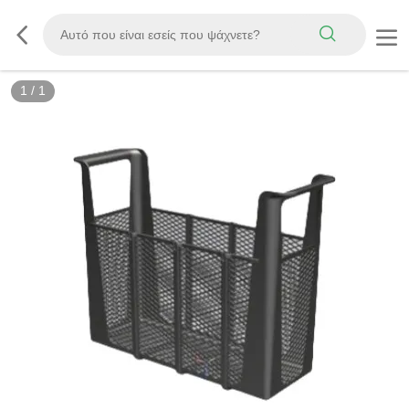
1
/
1