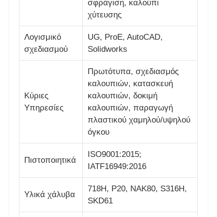
σφράγιση, καλούπι
χύτευσης
Σχετικά με εμάς
Λογισμικό
UG, ProE, AutoCAD,
σχεδιασμού
Solidworks
Γύρος εργοστασίων
Πρωτότυπα, σχεδιασμός
καλουπιών, κατασκευή
Ποιοτικός έλεγχος
Κύριες
καλουπιών, δοκιμή
Υπηρεσίες
καλουπιών, παραγωγή
πλαστικού χαμηλού/υψηλού
επαφή
όγκου
Νέα
ISO9001:2015;
Πιστοποιητικά
IATF16949:2016
Ζητήστε ένα απόσπασμα
718H, P20, NAK80, S316H,
Υλικά χάλυβα
SKD61
Μούχλα εξαρτημάτων αυτοκινήτου