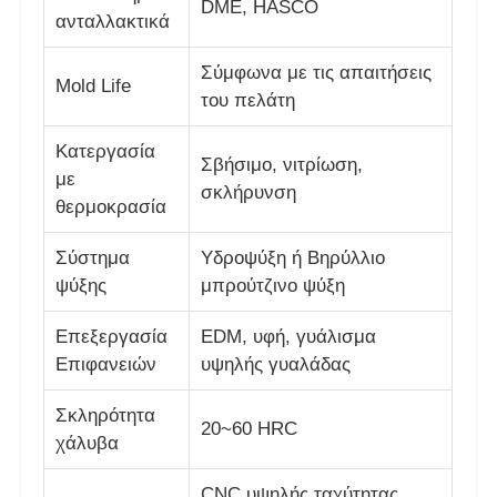
DME, HASCO
ανταλλακτικά
Καλούπι ξεβιδώματος
Σύμφωνα με τις απαιτήσεις
Mold Life
του πελάτη
Σκηνοθέτης οικιακής συσκευής
Κατεργασία
Σβήσιμο, νιτρίωση,
με
σκλήρυνση
Καλούπι εργαλείων
θερμοκρασία
Σύστημα
Υδροψύξη ή Βηρύλλιο
Σχηματοποίηση εγχύσεων Overmolding
ψύξης
μπρούτζινο ψύξη
πλαστικά τμήματα φορμών
Επεξεργασία
EDM, υφή, γυάλισμα
Επιφανειών
υψηλής γυαλάδας
Σκληρότητα
20~60 HRC
χάλυβα
CNC υψηλής ταχύτητας,