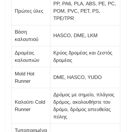
PP, PA6, PLA, ABS, PE, PC,
Πρώτες ύλες
POM, PVC, PET, PS,
Πλαστικό καλούπι ανταλλακτικών αυτοκινήτων
TPE/TPR
Βάση
Αυτοκίνητη φόρμα εγχύσεων
HASCO, DME, LKM
καλουπιού
Δρομέας
Κρύος δρομέας και ζεστός
διπλή πυροβοληθείσα σχηματοποίηση εγχύσεων
καλουπιών
δρομέας
Ιατρική ένεση
Mold Hot
DME, HASCO, YUDO
Runner
Πολυ σχηματοποίηση εγχύσεων κοιλοτήτων
Δρόμος με σημείο, πλάγιος
Καλούπι Cold
δρόμος, ακολουθήστε τον
Σχηματοποίηση εγχύσεων ηλεκτρονικής
Runner
δρόμο, δρόμος απευθείας
πύλης
Έγχυση σε υψηλή θερμοκρασία
Τυποποιημένα