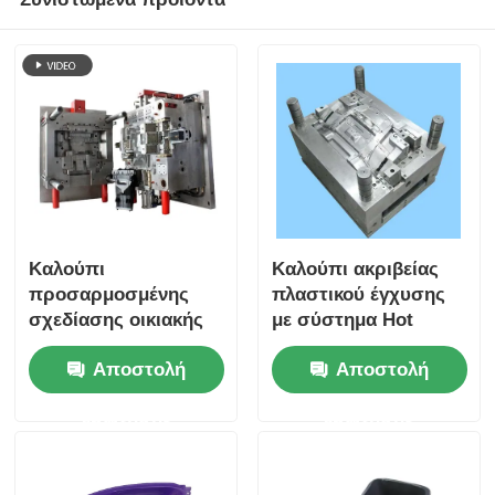
Καλούπι
Καλούπι ακριβείας
προσαρμοσμένης
πλαστικού έγχυσης
σχεδίασης οικιακής
με σύστημα Hot
συσκευής με
Runner και ανοχή
Αποστολή
Αποστολή
πολλαπλή κοιλότητα
±0,01 mm για οικιακές
και ζεστό δρομέα για
συσκευές
ερώτησης
ερώτησης
έγχυση πλαστικού
ακριβείας