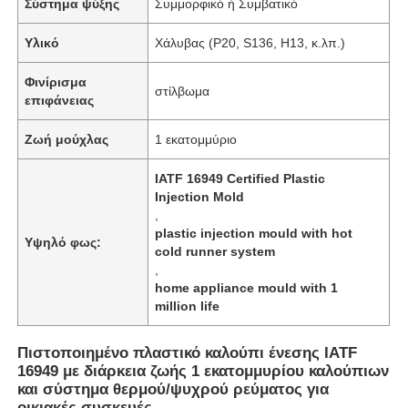
Σύστημα ψύξης
Συμμορφικό ή Συμβατικό
Υλικό
Χάλυβας (P20, S136, H13, κ.λπ.)
Φινίρισμα
στίλβωμα
επιφάνειας
Ζωή μούχλας
1 εκατομμύριο
IATF 16949 Certified Plastic
Injection Mold
,
plastic injection mould with hot
Υψηλό φως:
cold runner system
,
home appliance mould with 1
million life
Πιστοποιημένο πλαστικό καλούπι ένεσης IATF
16949 με διάρκεια ζωής 1 εκατομμυρίου καλούπιων
και σύστημα θερμού/ψυχρού ρεύματος για
οικιακές συσκευές