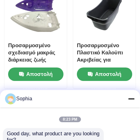
Προσαρμοσμένο
Προσαρμοσμένο
σχεδιασμό μακράς
Πλαστικό Καλούπι
διάρκειας ζωής
Ακριβείας για
ακριβής επεξεργασία
Οικιακές Συσκευές με
Αποστολή
Αποστολή
πλαστικού ενέσιμου
Μεγάλη Διάρκεια
καλούπιας για
Ζωής
ερώτησης
ερώτησης
οικιακές συσκευές
Sophia
8:23 PM
Good day, what product are you looking 
for?