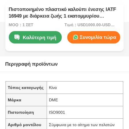
Πιστοποιημένο πλαστικό καλούπι ένεσης IATF
16949 με διάρκεια ζωής 1 εκατομμυρίου
καλούπιων και σύστημα θερμού/ψυχρού
MOQ：1 ΣΕΤ
Τιμή：USD1000.00-USD5000.00
ρεύματος για οικιακές συσκευές
Συνομιλία τώρα
Καλύτερη τιμή
Περιγραφή προϊόντων
Τόπος καταγωγής
Κίνα
Μάρκα
DME
Πιστοποίηση
ISO9001
Αριθμό μοντέλου
Σύμφωνα με το αίτημα των πελατών