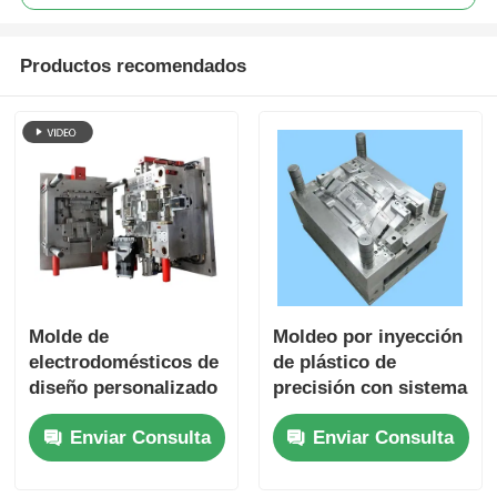
Productos recomendados
Molde de
Moldeo por inyección
electrodomésticos de
de plástico de
diseño personalizado
precisión con sistema
con múltiples
de canal caliente y
Enviar Consulta
Enviar Consulta
cavidades y corredor
tolerancia de ±0,01
caliente para
mm para
inyección de plástico
electrodomésticos