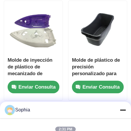
de precisión
Molde de inyección
Molde de plástico de
de plástico de
precisión
mecanizado de
personalizado para
precisión de larga
electrodomésticos
Enviar Consulta
Enviar Consulta
duración de diseño
con larga vida útil
personalizado para
electrodomésticos
Sophia
2:31 PM