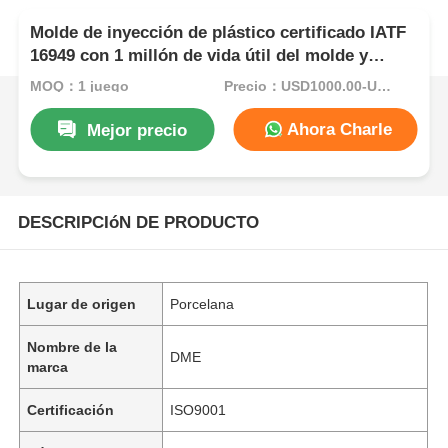
Molde de inyección de plástico certificado IATF
16949 con 1 millón de vida útil del molde y
sistema de canal frío/calor para
MOQ：1 juego
Precio：USD1000.00-USD5000.00
electrodomésticos
Ahora Charle
Mejor precio
DESCRIPCIóN DE PRODUCTO
Lugar de origen
Porcelana
Nombre de la
DME
marca
Certificación
ISO9001