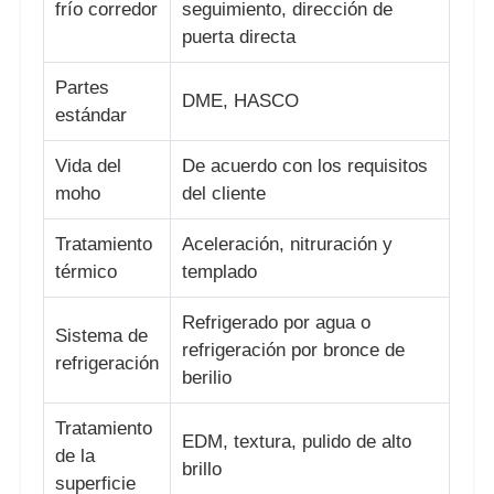
frío corredor
seguimiento, dirección de
puerta directa
desenroscar molde
Partes
DME, HASCO
estándar
Molde para electrodomésticos
Vida del
De acuerdo con los requisitos
Molde de engranaje
moho
del cliente
Tratamiento
Aceleración, nitruración y
Moldeo a presión de Overmolding
térmico
templado
Refrigerado por agua o
componentes plásticos del molde
Sistema de
refrigeración por bronce de
refrigeración
berilio
Tratamiento
EDM, textura, pulido de alto
de la
brillo
superficie