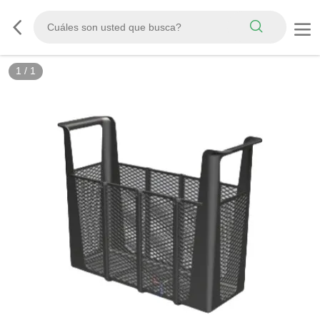
1
/
1