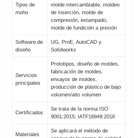
Tipos de
molde intercambiable, moldeo
moho
de inserción, molde de
Sobre nosotros
compresión, estampado,
molde de fundición a presión
Visita a la fábrica
Software de
UG, ProE, AutoCAD y
diseño
Solidworks
Control de Calidad
Prototipos, diseño de moldes,
fabricación de moldes,
Servicios
Contacto
ensayos de moldes,
principales
producción de plástico de bajo
volumen/alto volumen
noticias
Se trata de la norma ISO
Certificados
Solicitar una cotización
9001:2015; IATF16949:2016
Se aplicará el método de
Materiales
Molde de piezas de coche