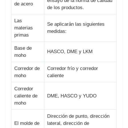
ensayo de la norma de calidad
de acero
de los productos.
Molde de piezas de automóviles de plástico
Las
Se aplicarán las siguientes
materias
medidas:
Moldeo por inyección automotriz
primas
Base de
moldeo a presión tirado doble
HASCO, DME y LKM
moho
Corredor de
Corredor frío y corredor
moldeado por inyección médica
moho
caliente
Moldeo a presión de la cavidad multi
Corredor
caliente de
DME, HASCO y YUDO
moho
Moldeo a presión de la electrónica
Dirección de punto, dirección
El molde de
lateral, dirección de
Moldeo por inyección a alta temperatura