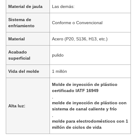
Material de jaula
Las demás:
Sistema de
Conforme o Convencional
enfriamiento
Material
Acero (P20, S136, H13, etc.)
Acabado
pulido
superficial
Vida del molde
1 millón
Molde de inyección de plástico
certificado IATF 16949
,
molde de inyección de plástico con
Alta luz:
sistema de canal caliente y frío
,
molde para electrodomésticos con 1
millón de ciclos de vida