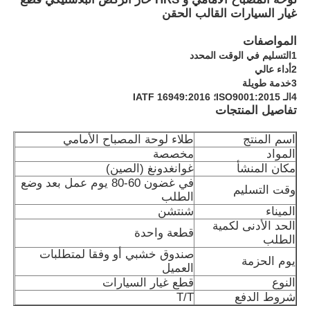
غيار السيارات القالب الحقن
المواصفات
1التسليم في الوقت المحدد
2أداء عالي
3خدمة طويلة
4الـ ISO9001:2015؛ IATF 16949:2016
تفاصيل المنتجات
اسم المنتج
طلاء لوحة المصباح الأمامي
المواد
مخصصة
مكان المنشأ
غوانغدونغ (الصين)
في غضون 60-80 يوم عمل بعد وضع
وقت التسليم
الطلب
الميناء
شنتشن
منزل
الحد الأدنى لكمية
قطعة واحدة
الطلب
صندوق خشبي أو وفقا لمتطلبات
يوم الحزمة
المنتجات
العميل
النوع
قطع غيار السيارات
شروط الدفع
T/T
عرض الواقع الافتراضي