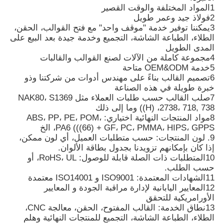
1المواد المختلفة والوقت القصير
2فولاذ جيد وعمر طويل
قوالب قطع غيار السيارات البلاستيكية
3يمكننا توفير خدمة "موقف واحد" مع فتح القوالب، الحقن،
الطلاء، الطباعة الشاشة، التجميع وخدمة جيدة بعد البيع على
المدى الطويل
4مجموعة كاملة من الآلات لصنع القوالب والقالبات
قالب حقن السيارات
5خدمة OEM&ODM متاحة
6تصميم القالب بناءً على مهندس أدوات من شركتنا وذو
خبرة طويلة في هذه الصناعة
صب الحقن مزدوج اللقطة
7صلب القالب حسب طلبات العملاء مثل NAK80، S1369
((H) ،2738، 718, 738 وما إلى ذلك
8مواد المنتجات النهائية اختياري: ABS، PP، PE، POM،
صياغة الحقن الطبية
PA6 (((66) + GF، PC، PMMA، HIPS، GPPS، الخ
9. لون المنتجات: حسب متطلبات العميل، أي لون ممكن،
إذا كان بإمكانهم تزويدنا بجدول بطاقة الألوان.
طلاء حقن متعدد التجاويف
10المتطلبات ذات الصلة قابلة للوصول: RoHS، UL، أو
حسب الطلب.
11الشهادات المعتمدة: ISO9001 و ISO14001 معتمدة
صب حقن الإلكترونيات
12المعايير اليابانية لإدارة مراقبة الجودة و المعايير
الأورامريكية للتحقق
13نطاق الخدمة: القالب المفتوح، الحقن، معالجة CNC،
صناعة الصقيع بالحقن في درجة حرارة عالية
الطلاء، الطباعة الشاشة، التجميع للمنتجات النهائية وهلم