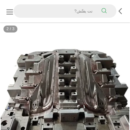
2
/
3