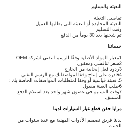
التعبئة والتسليم
حول بنا
تفاصيل التعبئة
التعبئة المحايدة أو التعبئة التي يطلبها العميل
وقت التسليم
جولة في المعمل
تم شحنها بعد 30 يوماً من الدفع
خدماتنا
ضبط الجودة
1معيار المواد الأصلية وفقًا للرسم التقني لشركة OEM
2سعر تنافسي ومعقول
3ردود فعل إيجابية من الخارج
اتصل بنا
4قادرة على إنتاج وفقا لمواصفاتك مع الرسم التقني
5. تعبئة قياسية أو وفقا لمتطلبات المواصفات الخاصة بك ؛
6طلب العينة مقبول
أخبار
7وقت التسليم في غضون شهر واحد بعد استلام الدفع
المسبق.
طلب اقتباس
مزايا حقن قطع غيار السيارات لدينا
لدينا فريق تصميم الأدوات المهنية مع عدة سنوات من
قالب قطع الغيار
الخبرة.