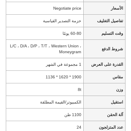
الأسعار
Negotiate price
تفاصيل التغليف
حزمة التصدير القياسية
وقت التسليم
60-80 يومًا
L/C ، D/A ، D/P ، T/T ، Western Union ،
شروط الدفع
Moneygram
القدرة على العرض
1 مجموعة في الشهر
مقاس
1900 * 1620 * 1136
وزن
8t
استقيل
الكمبيوتر/القيمة المطلقة
آلة الحقن
1100 طن
عدد المتزلجون
24