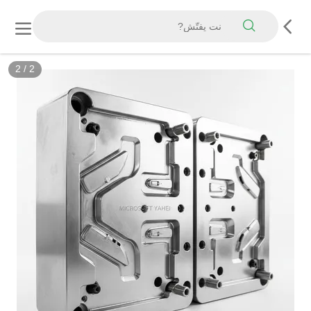
2
/
2