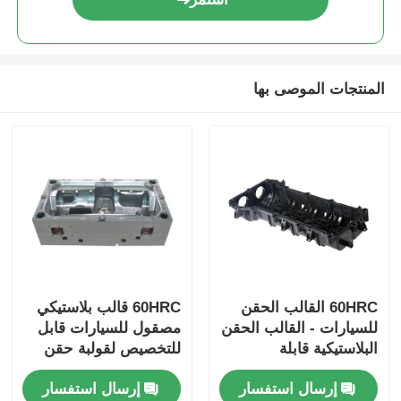
حول بنا
المنتجات الموصى بها
جولة في المعمل
ضبط الجودة
اتصل بنا
أخبار
60HRC القالب الحقن
60HRC قالب بلاستيكي
للسيارات - القالب الحقن
مصقول للسيارات قابل
طلب اقتباس
البلاستيكية قابلة
للتخصيص لقولبة حقن
للتخصيص وملموسة
ملحقات السيارة
إرسال استفسار
إرسال استفسار
لمكونات السيارات
قالب قطع الغيار