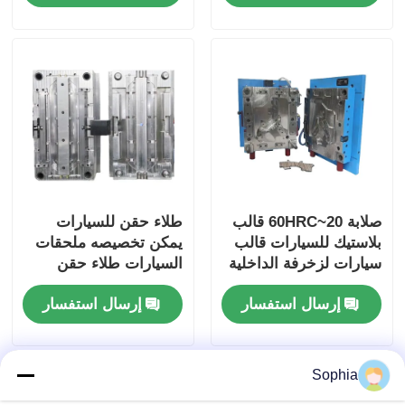
قوالب قطع غيار السيارات البلاستيكية
قالب حقن السيارات
صب الحقن مزدوج اللقطة
صياغة الحقن الطبية
صلابة 20~60HRC قالب
طلاء حقن للسيارات
بلاستيك للسيارات قالب
يمكن تخصيصه ملحقات
سيارات لزخرفة الداخلية
السيارات طلاء حقن
طلاء حقن متعدد التجاويف
بلاستيكي
إرسال استفسار
إرسال استفسار
صب حقن الإلكترونيات
Sophia
صناعة الصقيع بالحقن في درجة حرارة عالية