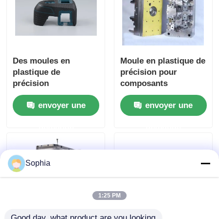
Moule de dévissage
Moulures pour appareils électroménagers
Des moules en
Moule en plastique de
plastique de
précision pour
précision
composants
Moule à engrenage
personnalisables et
électroniques - Moule
envoyer une
envoyer une
des composants de
à injection
Moulage par injection d'Overmolding
moules par injection
personnalisable
demande
demande
de haute performance
composants en plastique de moule
Sophia
1:25 PM
Good day, what product are you looking 