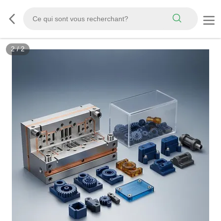
2
/
2