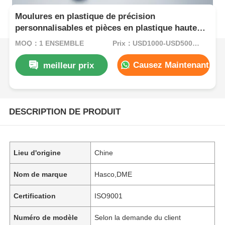
Moulures en plastique de précision
personnalisables et pièces en plastique haute
performance pour applications industrielles
MOQ：1 ENSEMBLE
Prix：USD1000-USD5000.00
Causez Maintenant
meilleur prix
DESCRIPTION DE PRODUIT
Lieu d'origine
Chine
Nom de marque
Hasco,DME
Certification
ISO9001
Numéro de modèle
Selon la demande du client