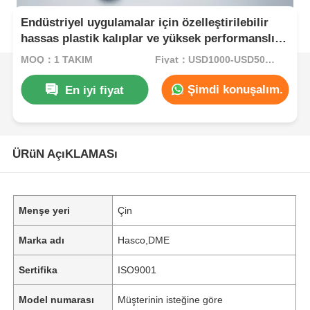
Endüstriyel uygulamalar için özelleştirilebilir
hassas plastik kalıplar ve yüksek performanslı
plastik parçalar
MOQ：1 TAKIM
Fiyat：USD1000-USD5000.00
Şimdi konuşalım.
En iyi fiyat
ÜRüN AçıKLAMASı
Menşe yeri
Çin
Marka adı
Hasco,DME
Sertifika
ISO9001
Model numarası
Müşterinin isteğine göre