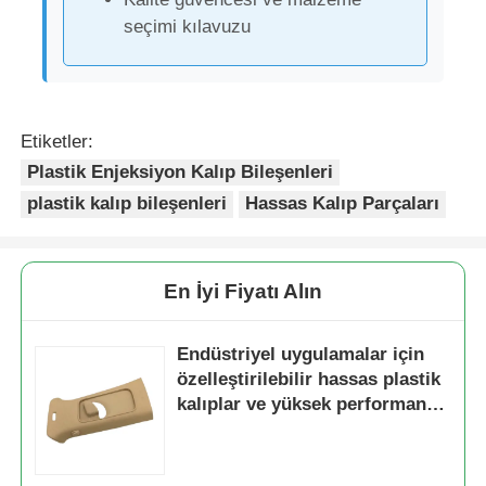
seçimi kılavuzu
Etiketler:
Plastik Enjeksiyon Kalıp Bileşenleri
plastik kalıp bileşenleri
Hassas Kalıp Parçaları
En İyi Fiyatı Alın
Ana sayfa
Endüstriyel uygulamalar için
özelleştirilebilir hassas plastik
kalıplar ve yüksek performanslı
Ürünler
plastik parçalar
VR Gösterisi