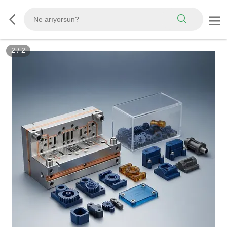
2
/
2