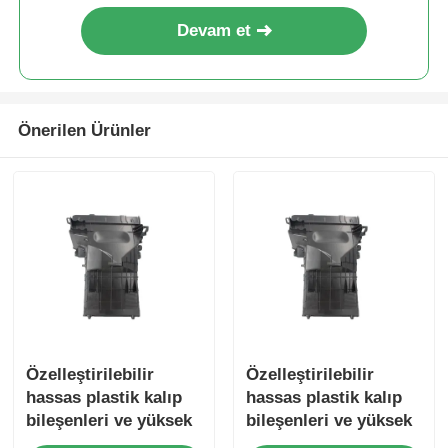
Devam et
Hakkımızda
Fabrika turu
Önerilen Ürünler
Kalite kontrol
Bize ulaşın
Haberler
Teklif isteği
Özelleştirilebilir
Özelleştirilebilir
hassas plastik kalıp
hassas plastik kalıp
bileşenleri ve yüksek
bileşenleri ve yüksek
Araba Parçaları Kalıp
performanslı
performanslı