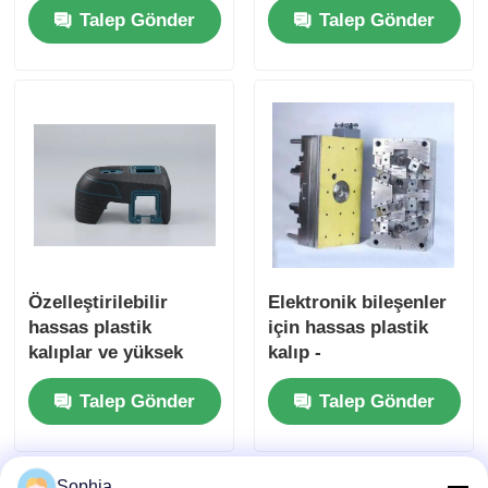
Talep Gönder
Talep Gönder
enjeksiyon kalıp
enjeksiyon kalıp
bileşenleri
parçaları
Plastik Otomobil Parçaları Kalıbı
Otomotiv enjeksiyon kalıbı
Çift atış enjeksiyon kalıplama
Tıbbi Enjeksiyon Kalıplaması
Özelleştirilebilir
Elektronik bileşenler
hassas plastik
için hassas plastik
Çoklu boşluklu Enjeksiyon Kalıplaması
kalıplar ve yüksek
kalıp -
performanslı
özelleştirilebilir
Talep Gönder
Talep Gönder
enjeksiyon kalıp
enjeksiyon kalıbı
Elektronik Enjeksiyon Kalıplama
bileşenleri
Yüksek Sıcaklık Enjeksiyon Kalıplama
Sophia