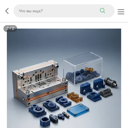
2
/
2