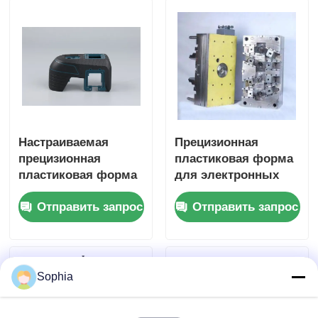
форм
Отвинчивание пресс-формы
Форма для бытовых приборов
Шестерня
Настраиваемая
Прецизионная
прецизионная
пластиковая форма
Инжекционный метод литья Overmolding
пластиковая форма
для электронных
и
компонентов -
Отправить запрос
Отправить запрос
высокопроизводительные
Настраиваемая
пластиковые компоненты прессформы
компоненты для
литьевая форма
литья под
давлением
Sophia