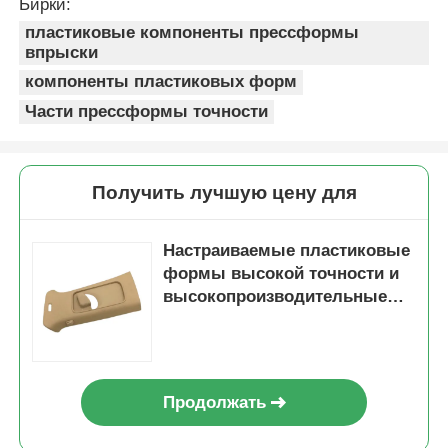
Бирки:
пластиковые компоненты прессформы
впрыски
О Компании
компоненты пластиковых форм
Части прессформы точности
Наша фабрика
контроль качества
Получить лучшую цену для
контактные данные
Настраиваемые пластиковые
формы высокой точности и
высокопроизводительные
Новости
пластиковые детали для
промышленных применений
Отправить запрос
Продолжать
Автомобильные детали плесень