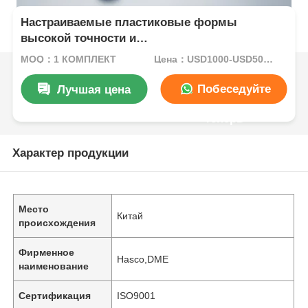
Настраиваемые пластиковые формы
высокой точности и
высокопроизводительные пластиковые
MOQ：1 КОМПЛЕКТ
Цена：USD1000-USD5000.00
детали для промышленных применений
Побеседуйте
Лучшая цена
теперь
Характер продукции
Место
Китай
происхождения
Фирменное
Hasco,DME
наименование
Сертификация
ISO9001