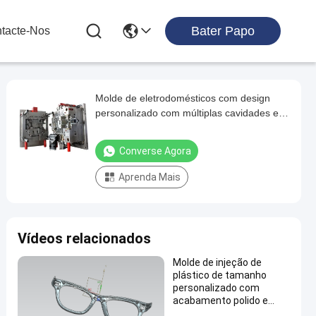
Bater Papo
tacte-Nos
Molde de eletrodomésticos com design
personalizado com múltiplas cavidades e
câmara quente para injeção de plástico de
precisão
Converse Agora
Aprenda Mais
Vídeos relacionados
Molde de injeção de
plástico de tamanho
personalizado com
acabamento polido e
precisão de 0,05 mm para