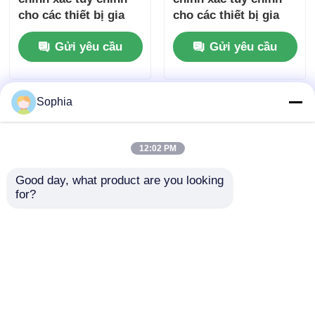
cho các thiết bị gia
cho các thiết bị gia
dụng có tuổi thọ dài
dụng có tuổi thọ dài
Gửi yêu cầu
Gửi yêu cầu
Sophia
12:02 PM
Good day, what product are you looking 
for?
Khuôn nhựa chính
Khuôn nhựa chính
xác tùy chỉnh cho
xác tùy chỉnh cho
thiết bị gia dụng với
thiết bị gia dụng với
tuổi thọ cao
tuổi thọ cao
Gửi yêu cầu
Gửi yêu cầu