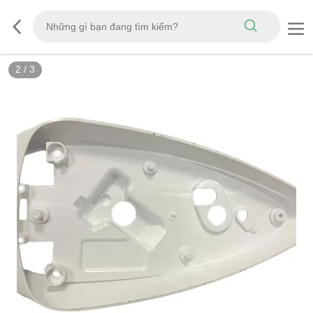
2
/
3