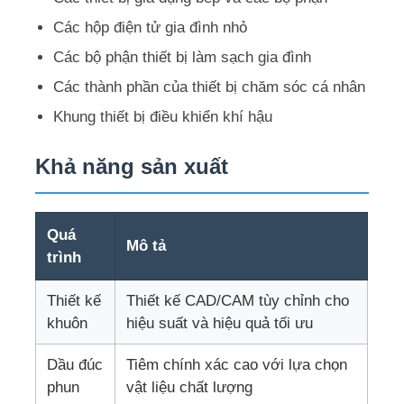
Các hộp điện tử gia đình nhỏ
Về chúng tôi
Các bộ phận thiết bị làm sạch gia đình
Các thành phần của thiết bị chăm sóc cá nhân
Tham quan nhà máy
Khung thiết bị điều khiển khí hậu
Khả năng sản xuất
Kiểm soát chất lượng
Liên hệ chúng tôi
Quá
Mô tả
trình
Tin tức
Thiết kế
Thiết kế CAD/CAM tùy chỉnh cho
khuôn
hiệu suất và hiệu quả tối ưu
Yêu cầu báo giá
Dầu đúc
Tiêm chính xác cao với lựa chọn
phun
vật liệu chất lượng
Khu vực phụ tùng xe hơi