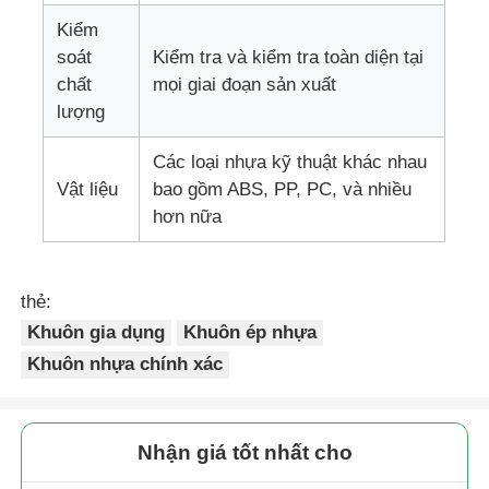
Kiểm
soát
Kiểm tra và kiểm tra toàn diện tại
Khuôn phụ tùng ô tô bằng nhựa
chất
mọi giai đoạn sản xuất
lượng
Khuôn phun ô tô
Các loại nhựa kỹ thuật khác nhau
Vật liệu
bao gồm ABS, PP, PC, và nhiều
Năng phun kép
hơn nữa
Dầu đúc tiêm y tế
thẻ:
Khuôn gia dụng
Khuôn ép nhựa
Dầu đúc phun đa khoang
Khuôn nhựa chính xác
ép phun điện tử
Nhận giá tốt nhất cho
Dầu đúc phun nhiệt độ cao