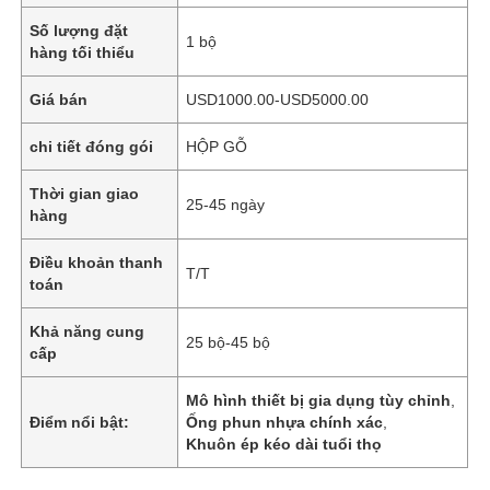
Số lượng đặt
1 bộ
hàng tối thiểu
Giá bán
USD1000.00-USD5000.00
chi tiết đóng gói
HỘP GỖ
Thời gian giao
25-45 ngày
hàng
Điều khoản thanh
T/T
toán
Khả năng cung
25 bộ-45 bộ
cấp
Mô hình thiết bị gia dụng tùy chỉnh
,
Điểm nổi bật:
Ống phun nhựa chính xác
,
Khuôn ép kéo dài tuổi thọ